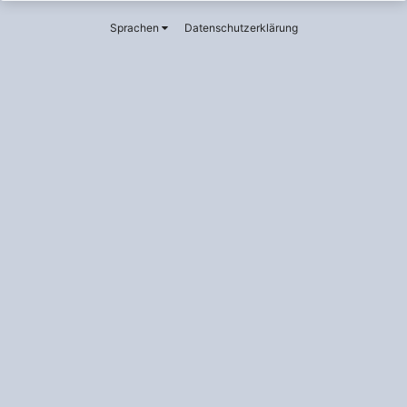
Mai 26, 2022
Sprachen
Datenschutzerklärung
Der T
August 21, 2012
etherial
Mai 16, 2024
Gast251021
April 4, 2022
hund555
Oktober 13, 2018
Kobil-Caan
November 7, 2014
Krause76
6. Februar
Maikel
Juni 14, 2013
McScrooge