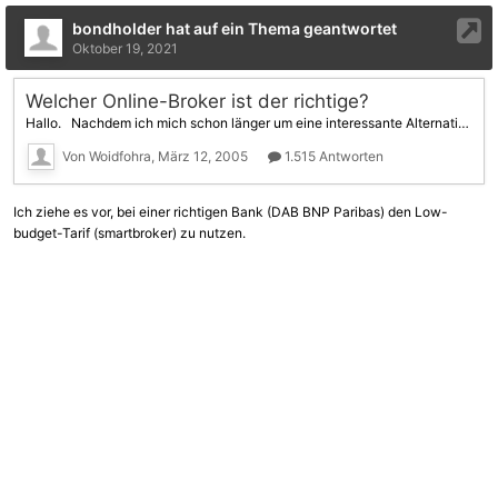
bondholder hat auf ein Thema geantwortet
Oktober 19, 2021
Welcher Online-Broker ist der richtige?
Hallo. Nachdem ich mich schon länger um eine interessante Alternative zu meinem Ing-Diba Sparbuch umschaue, habe ich vor, etwas in Rentenfonds zu veranlagen. Über dieses Forum bin ich auf die Seite www.boerse-online.de gestossen - und mir gleich mal den Online-Broker Vergleich angeschaut. Laut boerse-online sind die dabei anfallenden Gebühren bei deutschen OnlineBrokern weit geringer als bei österreichischen. Deshalb meine Frage: Kann ich eigentlich auch deutsche OnlineBroker wäh
Von Woidfohra,
März 12, 2005
1.515 Antworten
Ich ziehe es vor, bei einer richtigen Bank (DAB BNP Paribas)
den Low-
budget-Tarif (smartbroker) zu nutzen.