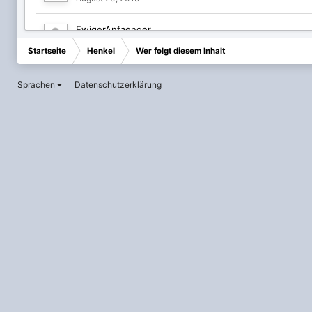
EwigerAnfaenger
Dezember 30, 2012
Startseite
Henkel
Wer folgt diesem Inhalt
Investor-X
Sprachen
Datenschutzerklärung
Juni 17, 2008
LaVega
März 7, 2008
Lichtenstein
Juli 4, 2008
Lindoro
November 22, 2021
lswfma
Februar 9, 2016
McScrooge