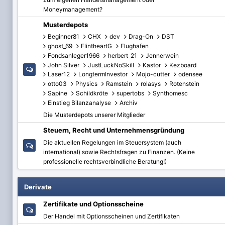
Moneymanagement?
Musterdepots
Beginner81
CHX
dev
Drag-On
DST
ghost_69
FlintheartG
Flughafen
Fondsanleger1966
herbert_21
Jennerwein
John Silver
JustLuckNoSkill
Kastor
Kezboard
Laser12
LongtermInvestor
Mojo-cutter
odensee
otto03
Physics
Ramstein
rolasys
Rotenstein
Sapine
Schildkröte
supertobs
Synthomesc
Einstieg Bilanzanalyse
Archiv
Die Musterdepots unserer Mitglieder
Steuern, Recht und Unternehmensgründung
Die aktuellen Regelungen im Steuersystem (auch
international) sowie Rechtsfragen zu Finanzen. (Keine
professionelle rechtsverbindliche Beratung!)
Derivate
Zertifikate und Optionsscheine
Der Handel mit Optionsscheinen und Zertifikaten