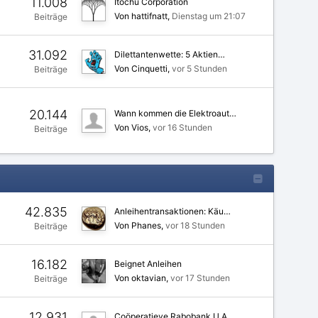
11.008
Itochu Corporation
Von hattifnatt
Dienstag um 21:07
Beiträge
31.092
Dilettantenwette: 5 Aktien…
Von Cinquetti
vor 5 Stunden
Beiträge
20.144
Wann kommen die Elektroaut…
Von Vios
vor 16 Stunden
Beiträge
42.835
Anleihentransaktionen: Käu…
Von Phanes
vor 18 Stunden
Beiträge
16.182
Beignet Anleihen
Von oktavian
vor 17 Stunden
Beiträge
12.931
Coöperatieve Rabobank U.A.