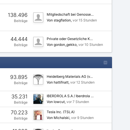
138.496
Mitgliedschaft bei Genosse…
Von stagflation
vor 15 Stunden
Beiträge
44.444
Private oder Gesetzliche K…
Von gordon_gekko
vor 10 Stunden
Beiträge
93.895
Heidelberg Materials AG (v…
Von hattifnatt
vor 12 Stunden
Beiträge
35.231
IBERDROLA S.A / Iberdrola …
Von lowcut
vor 7 Stunden
Beiträge
70.223
Tesla Inc. (TSLA)
Von Michalski
vor 9 Stunden
Beiträge