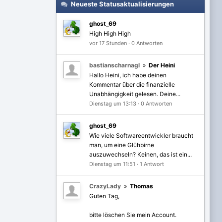
Neueste Statusaktualisierungen
ghost_69
High High High
vor 17 Stunden
·
0 Antworten
bastianscharnagl
»
Der Heini
Hallo Heini, ich habe deinen
Kommentar über die finanzielle
Unabhängigkeit gelesen. Deine...
Dienstag um 13:13
·
0 Antworten
ghost_69
Wie viele Softwareentwickler braucht
man, um eine Glühbirne
auszuwechseln? Keinen, das ist ein...
Dienstag um 11:51
·
1 Antwort
CrazyLady
»
Thomas
Guten Tag,
bitte löschen Sie mein Account.