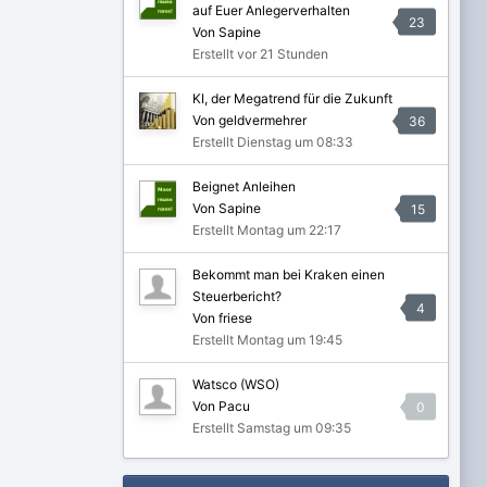
auf Euer Anlegerverhalten
23
Von Sapine
Erstellt
vor 21 Stunden
KI, der Megatrend für die Zukunft
Von geldvermehrer
36
Erstellt
Dienstag um 08:33
Beignet Anleihen
Von Sapine
15
Erstellt
Montag um 22:17
Bekommt man bei Kraken einen
Steuerbericht?
4
Von friese
Erstellt
Montag um 19:45
Watsco (WSO)
Von Pacu
0
Erstellt
Samstag um 09:35