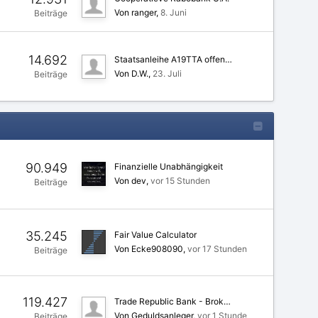
Von ranger
8. Juni
Beiträge
14.692
Staatsanleihe A19TTA offen…
Von D.W.
23. Juli
Beiträge
90.949
Finanzielle Unabhängigkeit
Von dev
vor 15 Stunden
Beiträge
35.245
Fair Value Calculator
Von Ecke908090
vor 17 Stunden
Beiträge
119.427
Trade Republic Bank - Brok…
Von Geduldsanleger
vor 1 Stunde
Beiträge