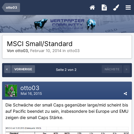
otto03
MSCI Small/Standard
Von otto03,
Februar 10, 2014
in
otto03
VORHERIGE
NÄCHSTE
Seite 2 von 2
otto03
Mai 16, 2015
Die Schwäche der small Caps gegenüber large/mid scheint bis
auf Pacific beendet zu sein, insbesondere bei Europe und EMU
zeigen die small Caps Stärke.