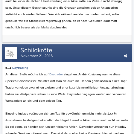
auch bei einer deutlichen Überbewertung einer Aktie sollte ein Verkauf nicht abwegig
sein. Unter diesem Gesichtspunkt sind die Grenzen zwischen beiden Anlagestilen
vielleicht auch wieder fließend. Wer sich aktives handeln bzw. traden zutraut, sollte
genauso wie ein Stockpicker regelmäßig prüfen, ob er nach Gebühren dauerhaft
tatsächlich besser als der Markt abschneidet.
Schildkröte
November 21, 2016
5.11
Daytrading
An dieser Stelle möchte ich auf
Daytrader
eingehen. André Kostolany nannte diese
Spezies Börsenspieler. Mitunter wirft man sie auch mit Tradern gemeinsam in einen Topf.
Trader verfolgen zwar einen aktiven und eher kurz- bis mittelfristigen Ansatz, allerdings
halten sie Wertpapiere schon für eine Weile. Daytrader hingegen kaufen und verkaufen
Wertpapiere an ein und dem selben Tag.
Einzelne Indizes verändern sich am Tag für gewöhnlich um nicht mehr als 1,xx %.
Ausnahmen bestätigen bekanntlich die Regel. Einzelne Aktien meist auch nicht viel mehr.
Es sei denn, es handelt sich um sehr riskante Aktien. Daytrader versuchen nun intraday
schnelle Gewinne mitzunehmen. Das sind dann eher kleine Gewinne. Hierbei machen