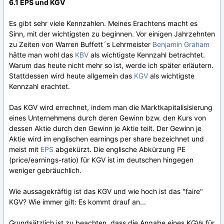
6.1 EPS und KGV
Es gibt sehr viele Kennzahlen. Meines Erachtens macht es
Sinn, mit der wichtigsten zu beginnen. Vor einigen Jahrzehnten
zu Zeiten von Warren Buffett´s Lehrmeister
Benjamin Graham
hätte man wohl das
KBV
als wichtigste Kennzahl betrachtet.
Warum das heute nicht mehr so ist, werde ich später erläutern.
Stattdessen wird heute allgemein das
KGV
als wichtigste
Kennzahl erachtet.
Das KGV wird errechnet, indem man die Marktkapitalisisierung
eines Unternehmens durch deren Gewinn bzw. den Kurs von
dessen Aktie durch den Gewinn je Aktie teilt. Der Gewinn je
Aktie wird im englischen earnings per share bezeichnet und
meist mit
EPS
abgekürzt. Die englische Abkürzung PE
(price/earnings-ratio) für KGV ist im deutschen hingegen
weniger gebräuchlich.
Wie aussagekräftig ist das KGV und wie hoch ist das "faire"
KGV? Wie immer gilt: Es kommt drauf an...
Grundsätzlich ist zu beachten, dass die Angabe eines KGVs für