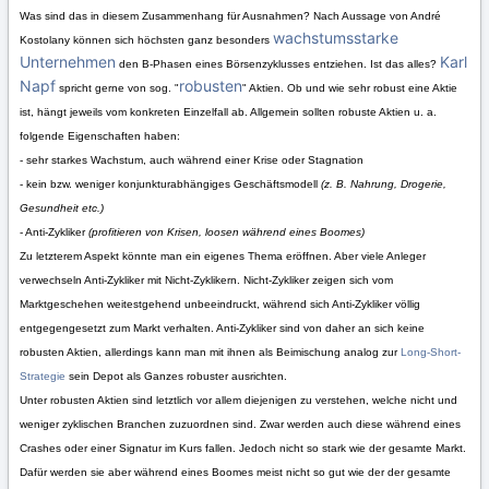
Was sind das in diesem Zusammenhang für Ausnahmen?
Nach Aussage von André
wachstumsstarke
Kostolany können sich höchsten ganz besonders
Unternehmen
Karl
den B-Phasen eines Börsenzyklusses entziehen. Ist das alles?
Napf
robusten
spricht gerne von sog. "
" Aktien. Ob und wie sehr robust eine Aktie
ist, hängt jeweils vom konkreten Einzelfall ab. Allgemein sollten robuste Aktien u. a.
folgende Eigenschaften haben:
- sehr starkes Wachstum, auch während einer Krise oder Stagnation
- kein bzw. weniger konjunkturabhängiges Geschäftsmodell
(z. B. Nahrung, Drogerie,
Gesundheit etc.)
- Anti-Zykliker
(profitieren von Krisen, loosen während eines Boomes)
Zu letzterem Aspekt könnte man ein eigenes Thema eröffnen. Aber viele Anleger
verwechseln Anti-Zykliker mit Nicht-Zyklikern. Nicht-Zykliker zeigen sich vom
Marktgeschehen weitestgehend unbeeindruckt, während sich Anti-Zykliker völlig
entgegengesetzt zum Markt verhalten. Anti-Zykliker sind von daher an sich keine
robusten Aktien, allerdings kann man mit ihnen als Beimischung analog zur
Long-Short-
Strategie
sein Depot als Ganzes robuster ausrichten.
Unter robusten Aktien sind letztlich vor allem diejenigen zu verstehen, welche nicht und
weniger zyklischen Branchen zuzuordnen sind. Zwar werden auch diese während eines
Crashes oder einer Signatur im Kurs fallen. Jedoch nicht so stark wie der gesamte Markt.
Dafür werden sie aber während eines Boomes meist nicht so gut wie der der gesamte