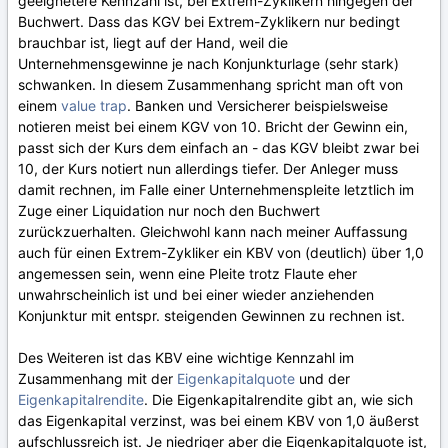
geeignetere Kennzahl ist, bei Extrem-Zyklikern hingegen der
Buchwert. Dass das KGV bei Extrem-Zyklikern nur bedingt
brauchbar ist, liegt auf der Hand, weil die
Unternehmensgewinne je nach Konjunkturlage (sehr stark)
schwanken. In diesem Zusammenhang spricht man oft von
einem
value trap
. Banken und Versicherer beispielsweise
notieren meist bei einem KGV von 10. Bricht der Gewinn ein,
passt sich der Kurs dem einfach an - das KGV bleibt zwar bei
10, der Kurs notiert nun allerdings tiefer. Der Anleger muss
damit rechnen, im Falle einer Unternehmenspleite letztlich im
Zuge einer Liquidation nur noch den Buchwert
zurückzuerhalten. Gleichwohl kann nach meiner Auffassung
auch für einen Extrem-Zykliker ein KBV von (deutlich) über 1,0
angemessen sein, wenn eine Pleite trotz Flaute eher
unwahrscheinlich ist und bei einer wieder anziehenden
Konjunktur mit entspr. steigenden Gewinnen zu rechnen ist.
Des Weiteren ist das KBV eine wichtige Kennzahl im
Zusammenhang mit der
Eigenkapitalquote
und der
Eigenkapitalrendite
. Die Eigenkapitalrendite gibt an, wie sich
das Eigenkapital verzinst, was bei einem KBV von 1,0 äußerst
aufschlussreich ist. Je niedriger aber die Eigenkapitalquote ist,