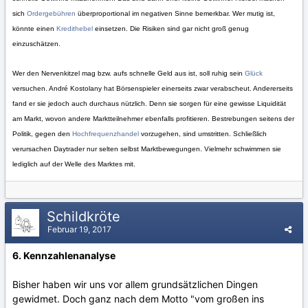
sich
Ordergebühren
überproportional im negativen Sinne bemerkbar. Wer mutig ist,
könnte einen
Kredithebel
einsetzen. Die Risiken sind gar nicht groß genug
einzuschätzen.
Wer den Nervenkitzel mag bzw. aufs schnelle Geld aus ist, soll ruhig sein
Glück
versuchen. André Kostolany hat Börsenspieler einerseits zwar verabscheut. Andererseits
fand er sie jedoch auch durchaus nützlich. Denn sie sorgen für eine gewisse Liquidität
am Markt, wovon andere Marktteilnehmer ebenfalls profitieren. Bestrebungen seitens der
Politik, gegen den
Hochfrequenzhandel
vorzugehen, sind umstritten. Schließlich
verursachen Daytrader nur selten selbst Marktbewegungen. Vielmehr schwimmen sie
lediglich auf der Welle des Marktes mit.
Schildkröte
Februar 19, 2017
6. Kennzahlenanalyse
Bisher haben wir uns vor allem grundsätzlichen Dingen
gewidmet. Doch ganz nach dem Motto "vom großen ins