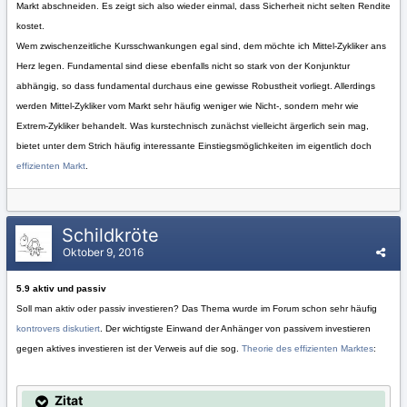
Markt abschneiden. Es zeigt sich also wieder einmal, dass Sicherheit nicht selten Rendite
kostet.
Wem zwischenzeitliche Kursschwankungen egal sind, dem möchte ich Mittel-Zykliker ans
Herz legen. Fundamental sind diese ebenfalls nicht so stark von der Konjunktur
abhängig, so dass fundamental durchaus eine gewisse Robustheit vorliegt. Allerdings
werden Mittel-Zykliker vom Markt sehr häufig weniger wie Nicht-, sondern mehr wie
Extrem-Zykliker behandelt. Was kurstechnisch zunächst vielleicht ärgerlich sein mag,
bietet unter dem Strich häufig interessante Einstiegsmöglichkeiten im eigentlich doch
effizienten Markt
.
Schildkröte
Oktober 9, 2016
5.9 aktiv und passiv
Soll man aktiv oder passiv investieren? Das Thema wurde im Forum schon sehr häufig
kontrovers diskutiert
. Der wichtigste Einwand der Anhänger von passivem investieren
gegen aktives investieren ist der Verweis auf die sog.
Theorie des effizienten Marktes
:
Zitat