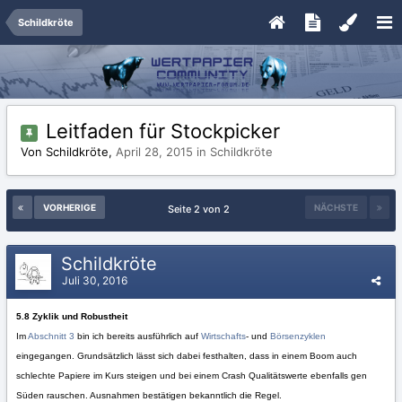
Schildkröte
Leitfaden für Stockpicker
Von Schildkröte,
April 28, 2015
in
Schildkröte
VORHERIGE
NÄCHSTE
Seite 2 von 2
Schildkröte
Juli 30, 2016
5.8 Zyklik und Robustheit
Im
Abschnitt 3
bin ich bereits ausführlich auf
Wirtschafts
- und
Börsenzyklen
eingegangen. Grundsätzlich lässt sich dabei festhalten, dass in einem Boom auch
schlechte Papiere im Kurs steigen und bei einem Crash Qualitätswerte ebenfalls gen
Süden rauschen. Ausnahmen bestätigen bekanntlich die Regel.