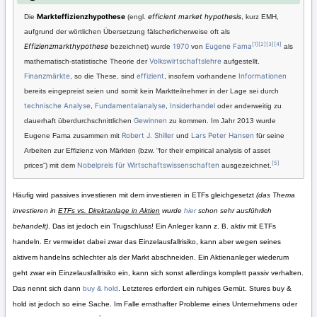
Markteffizienzhypothese
efficient market hypothesis
Die
(engl.
, kurz EMH,
aufgrund der wörtlichen Übersetzung fälscherlicherweise oft als
[1]
[2]
[3]
[4]
Effizienzmarkthypothese
1970
Eugene Fama
bezeichnet) wurde
von
als
Volkswirtschaftslehre
mathematisch-statistische Theorie der
aufgestellt.
Finanzmärkte
effizient
Informationen
, so die These, sind
, insofern vorhandene
bereits eingepreist seien und somit kein Marktteilnehmer in der Lage sei durch
technische Analyse
Fundamentalanalyse
Insiderhandel
,
,
oder anderweitig zu
Gewinnen
dauerhaft überdurchschnittlichen
zu kommen. Im Jahr 2013 wurde
Robert J. Shiller
Lars Peter Hansen
Eugene Fama zusammen mit
und
für seine
Arbeiten zur Effizienz von Märkten (bzw. “for their empirical analysis of asset
[5]
Nobelpreis für Wirtschaftswissenschaften
prices”) mit dem
ausgezeichnet.
Häufig wird passives investieren mit dem investieren in ETFs gleichgesetzt
(das Thema
investieren in
ETFs vs. Direktanlage in Aktien
wurde
hier
schon sehr ausführlich
behandelt)
. Das ist jedoch ein Trugschluss! Ein Anleger kann z. B. aktiv mit ETFs
handeln. Er vermeidet dabei zwar das Einzelausfallrisiko, kann aber wegen seines
aktivem handelns schlechter als der Markt abschneiden. Ein Aktienanleger wiederum
geht zwar ein Einzelausfallrisiko ein, kann sich sonst allerdings komplett passiv verhalten.
Das nennt sich dann
buy & hold
. Letzteres erfordert ein ruhiges Gemüt. Stures buy &
hold ist jedoch so eine Sache. Im Falle ernsthafter Probleme eines Unternehmens oder