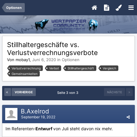
Optionen
Stillhaltergeschäfte vs.
Verlustverrechnungsverbote
Von mobay1,
Juni 6, 2020
in
Optionen
Verlustverrechnung
Verbot
Stillhaltergeschäft
Vergleich
Gemeinsamkeiten
VORHERIGE
NÄCHSTE
Seite 3 von 3
B.Axelrod
September 19, 2022
Im Referenten-
Entwurf
von Juli steht davon nix mehr.