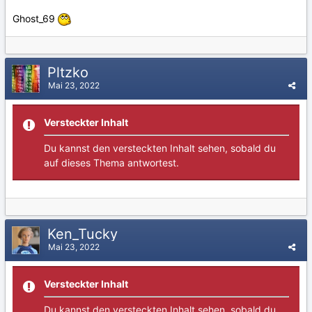
Ghost_69
Pltzko
Mai 23, 2022
Versteckter Inhalt
Du kannst den versteckten Inhalt sehen, sobald du
auf dieses Thema antwortest.
Ken_Tucky
Mai 23, 2022
Versteckter Inhalt
Du kannst den versteckten Inhalt sehen, sobald du