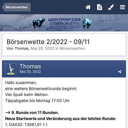
Börsenwetten
Börsenwette 2/2022 - 09/11
Von Thomas,
Mai 20, 2022
in
Börsenwetten
Thomas
Mai 20, 2022
Hallo zusammen,
eine weitere Börsenwettrunde beginnt.
Viel Spaß beim Wetten.
Tippabgabe bis Montag 17:00 Uhr
--> 9. Runde von 11 Runden.
Neue Startwerte und Veränderung aus der letzten Runde:
1. DAX30: 13981,91 (-)