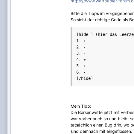
https://www.wertpapier-forum.d
Bitte die Tipps im vorgegebene
So sieht der richtige Code als Be
[hide ] (hier das Leerze
1. +

2. -

3. -

4. +

5. +

6. -

Mein Tipp:
Die Börsenwette jetzt mit verbe
war vorher auch so und bleibt so
tatsächlich einen Bug drin, wo b
sind demnach mit eingeflossen.