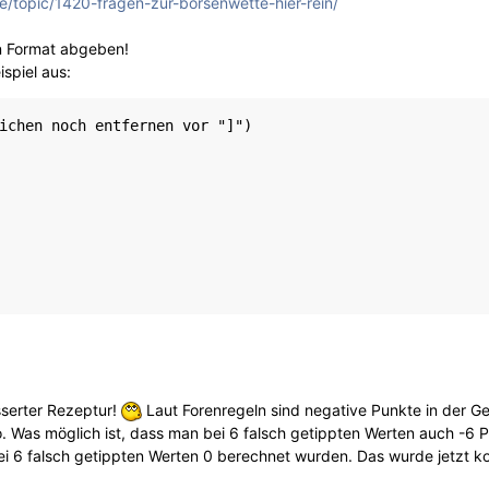
e/topic/1420-fragen-zur-börsenwette-hier-rein/
n Format abgeben!
ispiel aus:
ichen noch entfernen vor "]")

sserter Rezeptur!
Laut Forenregeln sind negative Punkte in der G
. Was möglich ist, dass man bei 6 falsch getippten Werten auch -6 Pu
ei 6 falsch getippten Werten 0 berechnet wurden. Das wurde jetzt kor