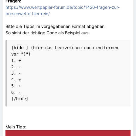
Fragen:
https://www.wertpapier-forum.de/topic/1420-fragen-zur-
börsenwette-hier-rein/
Bitte die Tipps im vorgegebenen Format abgeben!
So sieht der richtige Code als Beispiel aus:
[hide ] (hier das Leerzeichen noch entfernen 
vor "]")

1. +

2. -

3. -

4. +

5. +

6. -

Mein Tipp: