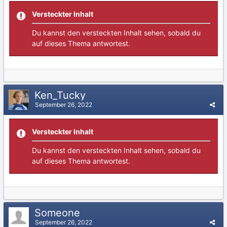
Versteckter Inhalt
Du kannst den versteckten Inhalt sehen, sobald du
auf dieses Thema antwortest.
Ken_Tucky
September 26, 2022
Versteckter Inhalt
Du kannst den versteckten Inhalt sehen, sobald du
auf dieses Thema antwortest.
Someone
September 26, 2022