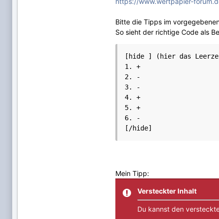
https://www.wertpapier-forum.d
Bitte die Tipps im vorgegebene
So sieht der richtige Code als Be
[hide ] (hier das Leerze
1. +

2. -

3. -

4. +

5. +

6. -

Mein Tipp:
Versteckter Inhalt
Du kannst den versteckte