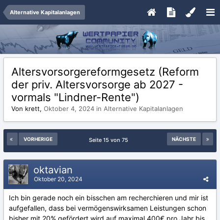
Alternative Kapitalanlagen
Altersvorsorgereformgesetz (Reform
der priv. Altersvorsorge ab 2027 -
vormals "Lindner-Rente")
Von krett,
Oktober 4, 2024
in
Alternative Kapitalanlagen
VORHERIGE
NÄCHSTE
Seite 15 von 75
oktavian
Oktober 20, 2024
Ich bin gerade noch ein bisschen am recherchieren und mir ist
aufgefallen, dass bei vermögenswirksamen Leistungen schon
bisher mit 20% gefördert wird auf maximal 400€ pro Jahr bis