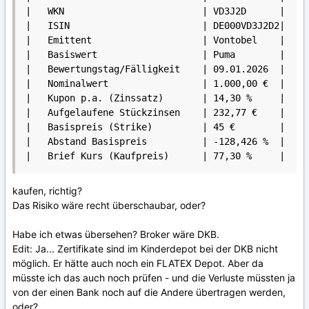
|   WKN                         | VD3J2D      |

|   ISIN                        | DE000VD3J2D2|

|   Emittent                    | Vontobel    |

|   Basiswert                   | Puma        |

|   Bewertungstag/Fälligkeit    | 09.01.2026  |

|   Nominalwert                 | 1.000,00 €  |

|   Kupon p.a. (Zinssatz)       | 14,30 %     |

|   Aufgelaufene Stückzinsen    | 232,77 €    |

|   Basispreis (Strike)         | 45 €        |

|   Abstand Basispreis          | -128,426 %  |

|   Brief Kurs (Kaufpreis)      | 77,30 %     |
kaufen, richtig?
Das Risiko wäre recht überschaubar, oder?
Habe ich etwas übersehen? Broker wäre DKB.
Edit: Ja... Zertifikate sind im Kinderdepot bei der DKB nicht
möglich. Er hätte auch noch ein FLATEX Depot. Aber da
müsste ich das auch noch prüfen - und die Verluste müssten ja
von der einen Bank noch auf die Andere übertragen werden,
oder?