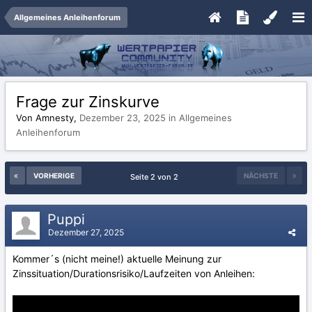
Allgemeines Anleihenforum
Frage zur Zinskurve
Von Amnesty,
Dezember 23, 2025
in
Allgemeines
Anleihenforum
VORHERIGE
NÄCHSTE
Seite 2 von 2
Puppi
Dezember 27, 2025
Kommer´s (nicht meine!) aktuelle Meinung zur
Zinssituation/Durationsrisiko/Laufzeiten von Anleihen: