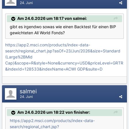
24. Juni
Am 24.6.2026 um 18:17 von salmei:
gibt es irgendwo sowas wie einen Backtest für einen BIP
gewichteten All World Fonds?
https://app2.msci.com/products/index-data-
search/regional_chart.jsp?asOf=23/Jun/2026&size=Standard
(Large%2BMid
Cap)&scope=R&style=None&currency=USD&priceLevel=GRTR
&indexId=128533&indexName=ACWI GDP&suite=D
salmei
24. Juni
Am 24.6.2026 um 18:22 von finisher:
https://app2.msci.com/products/index-data-
search/regional_chart.jsp?