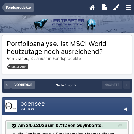
Fondsprodukte
Portfolioanalyse. Ist MSCI World
heutzutage noch ausreichend?
Von uranos,
7. Januar
in
Fondsprodukte
MSCI Wold
VORHERIGE
NÄCHSTE
Seite 2 von 2
odensee
24. Juni
Am 24.6.2026 um 07:12 von GuyInborito:
Ja, die Gewichtung ala Frankensteins Monster dieses