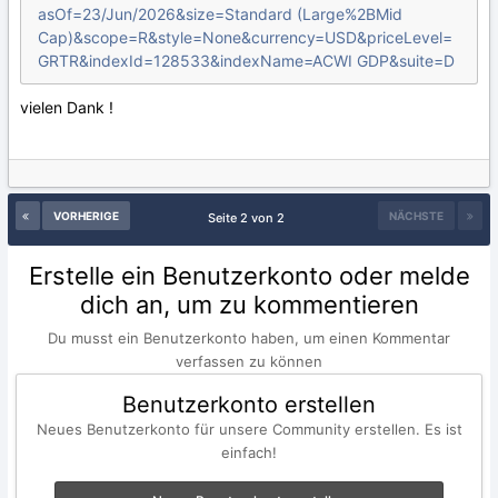
asOf=23/Jun/2026&size=Standard (Large%2BMid
Cap)&scope=R&style=None&currency=USD&priceLevel=
GRTR&indexId=128533&indexName=ACWI GDP&suite=D
vielen Dank !
VORHERIGE
NÄCHSTE
Seite 2 von 2
Erstelle ein Benutzerkonto oder melde
dich an, um zu kommentieren
Du musst ein Benutzerkonto haben, um einen Kommentar
verfassen zu können
Benutzerkonto erstellen
Neues Benutzerkonto für unsere Community erstellen. Es ist
einfach!