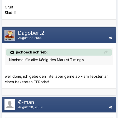
Gruß
Sladdi
Dagobert2
August 27, 2009
jschoeck schrieb:
Nochmal für alle: König des Mark
et
Timing
s
well done, ich gebe den Titel aber gerne ab - am liebsten an
einen bekehrten TERorist!
€-man
August 28, 2009