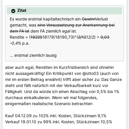
Zitat
Es wurde erstmal kapitaltechnisch ein
Gewinn
Verlust
gemacht, was
eine Voraussetzung zur Anerkennung bei
dem FA ist
dem FA ziemlich egal ist
.
Rendite = (
18229
18179
/18190,73)^(
2/12
12/2
) =
0,03
-0,4
% p.a.
... erstmal ziemlich lausig
aber auch egal, Renditen im Kurzfristbereich sind ohnehin
nicht aussagekräftig! Ein Kritikpunkt von @otto03 (auch von
mir im ersten Beitrag erwähnt) trifft aber sicher zu: Das Ganze
steht und fällt natürlich mit der Verkaufbarkeit kurz vor
Fälligkeit. Und da würde ich einen Abschlag von 0,5% bis 1%
durchaus einkalkulieren. Wenn wir mal folgendes,
einigermaßen realisitsche Szenario betrachten
Kauf 04.12.09 zu 102% inkl. Kosten, Stückzinsen 9,1%
Verkauf 19.01.10 zu 99% inkl. Kosten, Stückzinsen 10,5%