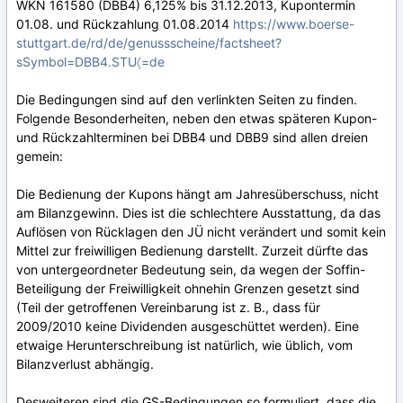
WKN 161580 (DBB4) 6,125% bis 31.12.2013, Kupontermin
01.08. und Rückzahlung 01.08.2014
https://www.boerse-
stuttgart.de/rd/de/genussscheine/factsheet?
sSymbol=DBB4.STU〈=de
Die Bedingungen sind auf den verlinkten Seiten zu finden.
Folgende Besonderheiten, neben den etwas späteren Kupon-
und Rückzahlterminen bei DBB4 und DBB9 sind allen dreien
gemein:
Die Bedienung der Kupons hängt am Jahresüberschuss, nicht
am Bilanzgewinn. Dies ist die schlechtere Ausstattung, da das
Auflösen von Rücklagen den JÜ nicht verändert und somit kein
Mittel zur freiwilligen Bedienung darstellt. Zurzeit dürfte das
von untergeordneter Bedeutung sein, da wegen der Soffin-
Beteiligung der Freiwilligkeit ohnehin Grenzen gesetzt sind
(Teil der getroffenen Vereinbarung ist z. B., dass für
2009/2010 keine Dividenden ausgeschüttet werden). Eine
etwaige Herunterschreibung ist natürlich, wie üblich, vom
Bilanzverlust abhängig.
Desweiteren sind die GS-Bedingungen so formuliert, dass die