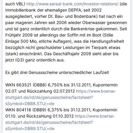
auch VBL)
http://www.aareal-bank.com/investor-relations/
(die
Immobilienbank der ehemaligen DEPFA, seit 2002
ausgegliedert, vorher Dt. Bau- und Bodenbank) hat nach ein
paar mageren Jahren seit 2006 wieder Oberwasser gewonnen
und ist ganz ordentlich durch die Bankenkrise gekommen. Seit
Frühjahr 2009 ist allerdings der Soffin mit im Boot (Stille
Einlage 500 Mio, etliche Auflagen), was die Handlungsfreiheit
bezüglich nicht geschuldeter Leistungen im Tierpark etwas
(stark) einschränkt. Das Geschäftsjahr 2009 sieht aber bis
jetzt (Q3) ganz ordentlich aus.
Es gibt drei Genussscheine unterschiedlicher Laufzeit
WKN 663521 (DBB8) 6,750% bis 31.12.2011, Kupontermin
02.07. und Rückzahlung 02.07.2012
https://www.boerse-
stuttgart.de/rd/de/genussscheine/factsheet?
sSymbol=DBB8.STU〈=de
WKN 804118 (DBB9) 6,375% bis 31.12.2011, Kupontermin
01.10. und Rückzahlung 01.10.2012
https://www.boerse-
stuttgart.de/rd/de/genussscheine/factsheet?
sSymbol=DBB9.STU〈=de