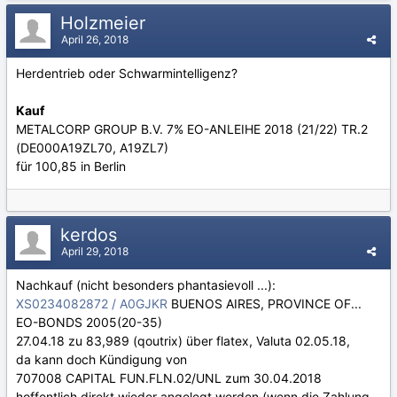
Holzmeier
April 26, 2018
Herdentrieb oder Schwarmintelligenz?
Kauf
METALCORP GROUP B.V. 7% EO-ANLEIHE 2018 (21/22) TR.2
(DE000A19ZL70, A19ZL7)
für 100,85 in Berlin
kerdos
April 29, 2018
Nachkauf (nicht besonders phantasievoll ...):
XS0234082872 / A0GJKR
BUENOS AIRES, PROVINCE OF...
EO-BONDS 2005(20-35)
27.04.18 zu 83,989 (qoutrix) über flatex, Valuta 02.05.18,
da kann doch Kündigung von
707008 CAPITAL FUN.FLN.02/UNL zum 30.04.2018
hoffentlich direkt wieder angelegt werden (wenn die Zahlung