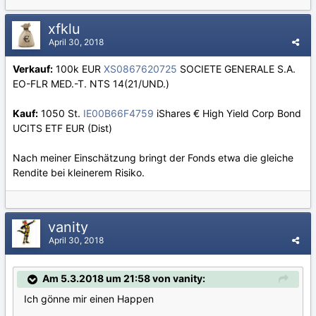
xfklu
April 30, 2018
Verkauf:
100k EUR
XS0867620725
SOCIETE GENERALE S.A.
EO-FLR MED.-T. NTS 14(21/UND.)
Kauf:
1050 St.
IE00B66F4759
iShares € High Yield Corp Bond
UCITS ETF EUR (Dist)
Nach meiner Einschätzung bringt der Fonds etwa die gleiche
Rendite bei kleinerem Risiko.
vanity
April 30, 2018
Am 5.3.2018 um 21:58 von vanity:
Ich gönne mir einen Happen