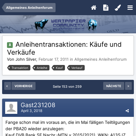
Allgemeines Anleihenforum
Anleihentransaktionen: Käufe und
Verkäufe
Von John Silver,
Februar 17, 2011
in
Allgemeines Anleihenforum
Transaktion
Anleihe
Kauf
Verkauf
VORHERIGE
NÄCHSTE
Seite 153 von 259
Gast231208
April 3, 2018
Fange schon mal im voraus an, die im Mai fälligen Teiltilgungen
der PBA20 wieder anzulegen:
Kauf DVB Bank SE Nachr.-MTN v.2015(2021) WKN: A13SJZ