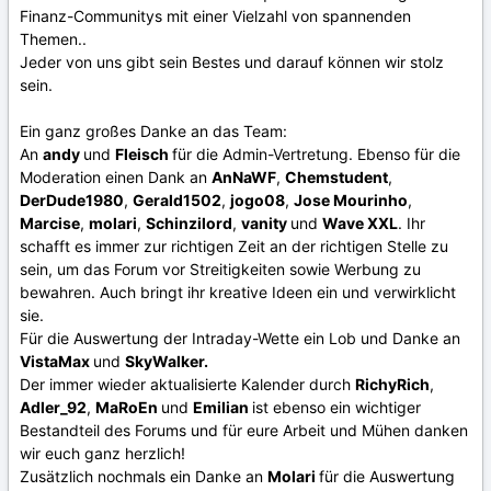
Finanz-Communitys mit einer Vielzahl von spannenden
Themen..
Jeder von uns gibt sein Bestes und darauf können wir stolz
sein.
Ein ganz großes Danke an das Team:
An
andy
und
Fleisch
für die Admin-Vertretung. Ebenso für die
Moderation einen Dank an
AnNaWF
,
Chemstudent
,
DerDude1980
,
Gerald1502
,
jogo08
,
Jose Mourinho
,
Marcise
,
molari
,
Schinzilord
,
vanity
und
Wave XXL
. Ihr
schafft es immer zur richtigen Zeit an der richtigen Stelle zu
sein, um das Forum vor Streitigkeiten sowie Werbung zu
bewahren. Auch bringt ihr kreative Ideen ein und verwirklicht
sie.
Für die Auswertung der Intraday-Wette ein Lob und Danke an
VistaMax
und
SkyWalker.
Der immer wieder aktualisierte Kalender durch
RichyRich
,
Adler_92
,
MaRoEn
und
Emilian
ist ebenso ein wichtiger
Bestandteil des Forums und für eure Arbeit und Mühen danken
wir euch ganz herzlich!
Zusätzlich nochmals ein Danke an
Molari
für die Auswertung