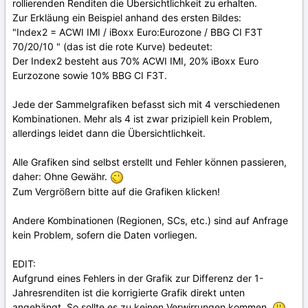
rollierenden Renditen die Übersichtlichkeit zu erhalten.
Zur Erkläung ein Beispiel anhand des ersten Bildes:
"Index2 = ACWI IMI / iBoxx Euro:Eurozone / BBG CI F3T
70/20/10 " (das ist die rote Kurve) bedeutet:
Der Index2 besteht aus 70% ACWI IMI, 20% iBoxx Euro
Eurzozone sowie 10% BBG CI F3T.
Jede der Sammelgrafiken befasst sich mit 4 verschiedenen
Kombinationen. Mehr als 4 ist zwar prizipiell kein Problem,
allerdings leidet dann die Übersichtlichkeit.
Alle Grafiken sind selbst erstellt und Fehler können passieren,
daher: Ohne Gewähr.
Zum Vergrößern bitte auf die Grafiken klicken!
Andere Kombinationen (Regionen, SCs, etc.) sind auf Anfrage
kein Problem, sofern die Daten vorliegen.
EDIT:
Aufgrund eines Fehlers in der Grafik zur Differenz der 1-
Jahresrenditen ist die korrigierte Grafik direkt unten
angehängt. So sollte es zu keinen Verwirrungen kommen.