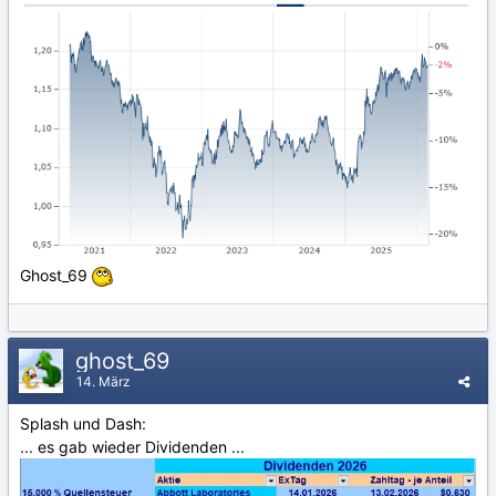
Ghost_69
ghost_69
14. März
Splash und Dash:
... es gab wieder Dividenden ...