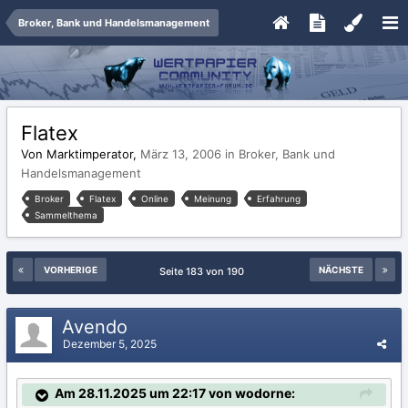
Broker, Bank und Handelsmanagement
Flatex
Von Marktimperator,
März 13, 2006
in
Broker, Bank und
Handelsmanagement
Broker
Flatex
Online
Meinung
Erfahrung
Sammelthema
VORHERIGE
NÄCHSTE
Seite 183 von 190
Avendo
Dezember 5, 2025
Am 28.11.2025 um 22:17 von wodorne: