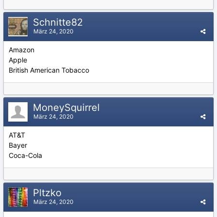
Schnitte82
März 24, 2020
Amazon
Apple
British American Tobacco
MoneySquirrel
März 24, 2020
AT&T
Bayer
Coca-Cola
Pltzko
März 24, 2020