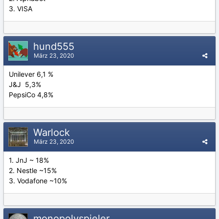
3. VISA
hund555
März 23, 2020
Unilever 6,1 %
J&J 5,3%
PepsiCo 4,8%
Warlock
März 23, 2020
1. JnJ ~ 18%
2. Nestle ~15%
3. Vodafone ~10%
monopolyspieler