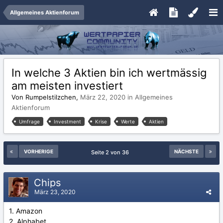
Allgemeines Aktienforum
In welche 3 Aktien bin ich wertmässig
am meisten investiert
Von Rumpelstilzchen,
März 22, 2020
in
Allgemeines
Aktienforum
Umfrage
Investment
Krise
Werte
Aktien
VORHERIGE
NÄCHSTE
Seite 2 von 36
Chips
März 23, 2020
1. Amazon
2. Alphabet