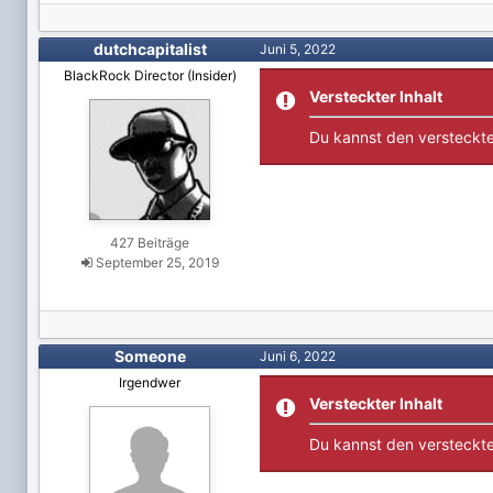
dutchcapitalist
Juni 5, 2022
BlackRock Director (Insider)
Versteckter Inhalt
Du kannst den versteckte
427 Beiträge
September 25, 2019
Someone
Juni 6, 2022
Irgendwer
Versteckter Inhalt
Du kannst den versteckte