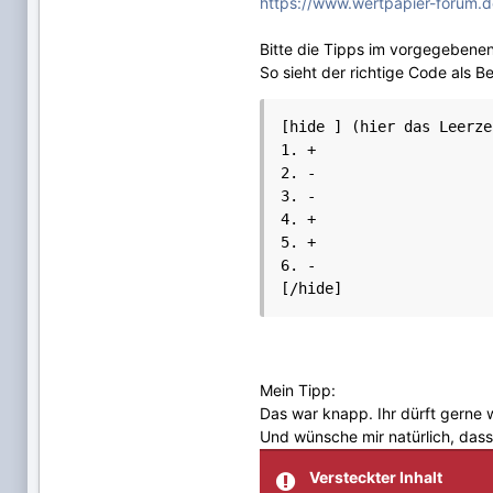
https://www.wertpapier-forum.d
Bitte die Tipps im vorgegebene
So sieht der richtige Code als Be
[hide ] (hier das Leerze
1. +

2. -

3. -

4. +

5. +

6. -

Mein Tipp:
Das war knapp. Ihr dürft gerne 
Und wünsche mir natürlich, dass
Versteckter Inhalt