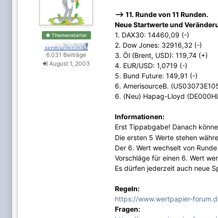
--> 11. Runde von 11 Runden.
Neue Startwerte und Veränderu
1. DAX30: 14460,09 (-)
Themenstarter
2. Dow Jones: 32916,32 (-)
6.031 Beiträge
3. Öl (Brent, USD): 119,74 (+)
August 1, 2003
4. EUR/USD: 1,0719 (-)
5. Bund Future: 149,91 (-)
6. AmerisourceB. (US03073E1055
6. (Neu) Hapag-Lloyd (DE000H
Informationen:
Erst Tippabgabe! Danach können 
Die ersten 5 Werte stehen währe
Der 6. Wert wechselt von Runde
Vorschläge für einen 6. Wert w
Es dürfen jederzeit auch neue Sp
Regeln:
https://www.wertpapier-forum.d
Fragen: