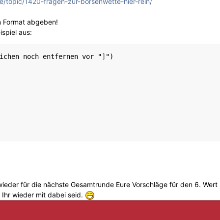
e/topic/1420-fragen-zur-börsenwette-hier-rein/
n Format abgeben!
ispiel aus:
ichen noch entfernen vor "]")

wieder für die nächste Gesamtrunde Eure Vorschläge für den 6. Wert 
 Ihr wieder mit dabei seid.