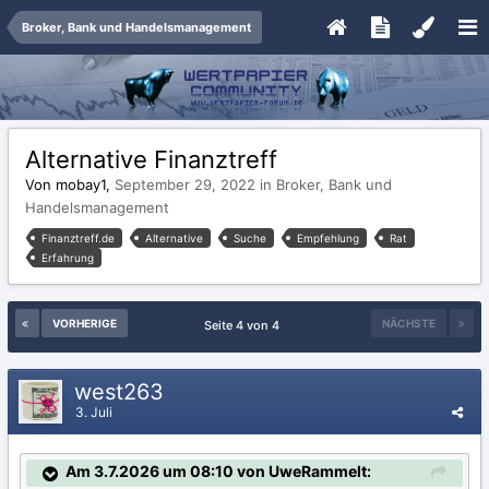
Broker, Bank und Handelsmanagement
Alternative Finanztreff
Von mobay1,
September 29, 2022
in
Broker, Bank und
Handelsmanagement
Finanztreff.de
Alternative
Suche
Empfehlung
Rat
Erfahrung
VORHERIGE
NÄCHSTE
Seite 4 von 4
west263
3. Juli
Am 3.7.2026 um 08:10 von UweRammelt: