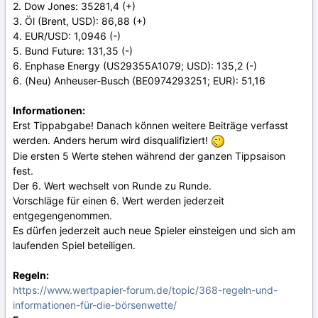
2. Dow Jones: 35281,4 (+)
3. Öl (Brent, USD): 86,88 (+)
4. EUR/USD: 1,0946 (-)
5. Bund Future: 131,35 (-)
6. Enphase Energy (US29355A1079; USD): 135,2 (-)
6. (Neu) Anheuser-Busch (BE0974293251; EUR): 51,16
Informationen:
Erst Tippabgabe! Danach können weitere Beiträge verfasst
werden. Anders herum wird disqualifiziert!
Die ersten 5 Werte stehen während der ganzen Tippsaison
fest.
Der 6. Wert wechselt von Runde zu Runde.
Vorschläge für einen 6. Wert werden jederzeit
entgegengenommen.
Es dürfen jederzeit auch neue Spieler einsteigen und sich am
laufenden Spiel beteiligen.
Regeln:
https://www.wertpapier-forum.de/topic/368-regeln-und-
informationen-für-die-börsenwette/