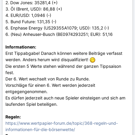
2. Dow Jones: 35281,4 (+)
3. Öl (Brent, USD): 86,88 (+)
4. EUR/USD: 1,0946 (-)
5. Bund Future: 131,35 (-)
6. Enphase Energy (US29355A1079; USD): 135,2 (-)
6. (Neu) Anheuser-Busch (BE0974293251; EUR): 51,16
Informationen:
Erst Tippabgabe! Danach können weitere Beiträge verfasst
werden. Anders herum wird disqualifiziert!
Die ersten 5 Werte stehen während der ganzen Tippsaison
fest.
Der 6. Wert wechselt von Runde zu Runde.
Vorschläge für einen 6. Wert werden jederzeit
entgegengenommen.
Es dürfen jederzeit auch neue Spieler einsteigen und sich am
laufenden Spiel beteiligen.
Regeln:
https://www.wertpapier-forum.de/topic/368-regeln-und-
informationen-für-die-börsenwette/