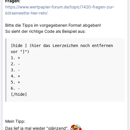
Fragen:
https://www.wertpapier-forum.de/topic/1420-fragen-zur-
börsenwette-hier-rein/
Bitte die Tipps im vorgegebenen Format abgeben!
So sieht der richtige Code als Beispiel aus:
[hide ] (hier das Leerzeichen noch entfernen 
vor "]")

1. +

2. -

3. -

4. +

5. +

6. -

Mein Tipp:
Das lief ja mal wieder "glänzend".