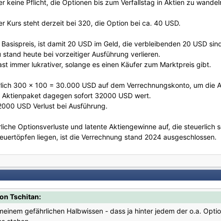
r keine Pflicht, die Optionen bis zum Verfallstag in Aktien zu wandel
r Kurs steht derzeit bei 320, die Option bei ca. 40 USD.
 Basispreis, ist damit 20 USD im Geld, die verbleibenden 20 USD sin
tand heute bei vorzeitiger Ausführung verlieren.
ast immer lukrativer, solange es einen Käufer zum Marktpreis gibt.
rlich 300 x 100 = 30.000 USD auf dem Verrechnungskonto, um die A
s Aktienpaket dagegen sofort 32000 USD wert.
000 USD Verlust bei Ausführung.
liche Optionsverluste und latente Aktiengewinne auf, die steuerlich 
teuertöpfen liegen, ist die Verrechnung stand 2024 ausgeschlossen.
on Tschitan:
inem gefährlichen Halbwissen - dass ja hinter jedem der o.a. Optio