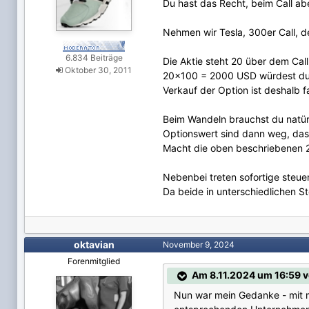
Du hast das Recht, beim Call abe
Nehmen wir Tesla, 300er Call, de
6.834 Beiträge
Die Aktie steht 20 über dem Call
Oktober 30, 2011
20x100 = 2000 USD würdest du s
Verkauf der Option ist deshalb f
Beim Wandeln brauchst du natü
Optionswert sind dann weg, da
Macht die oben beschriebenen 2
Nebenbei treten sofortige steuer
Da beide in unterschiedlichen S
oktavian
November 9, 2024
Forenmitglied
Am 8.11.2024 um 16:59 v
Nun war mein Gedanke - mit me