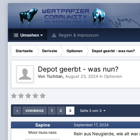
Umsehen
Regeln & Impressum
Startseite
Derivate
Optionen
Depot geerbt - was nun?
Depot geerbt - was nun?
Von Tschitan,
August 23, 2024
in
Optionen
1
2
3
Seite 3 von 3
VORHERIGE
Sapine
September 17, 2024
Moor muss nass
Rein aus Neugierde, wie alt war