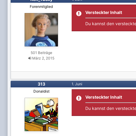
Forenmitglied
Versteckter Inhalt
Du kannst den versteckte
501 Beiträge
März 2, 2015
313
1. Juni
Donaldist
Versteckter Inhalt
Du kannst den versteckte