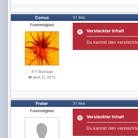
Conus
31. Mai
Forenmitglied
Versteckter Inhalt
Du kannst den versteckte
471 Beiträge
April 21, 2012
Freier
31. Mai
Forenmitglied
Versteckter Inhalt
Du kannst den versteckte