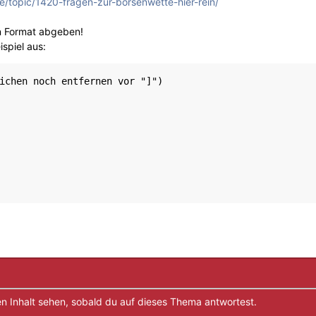
e/topic/1420-fragen-zur-börsenwette-hier-rein/
n Format abgeben!
ispiel aus:
ichen noch entfernen vor "]")

n Inhalt sehen, sobald du auf dieses Thema antwortest.