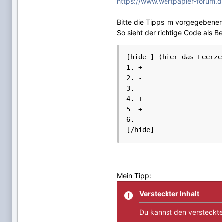
https://www.wertpapier-forum.d
Bitte die Tipps im vorgegebene
So sieht der richtige Code als Be
[hide ] (hier das Leerze
1. +

2. -

3. -

4. +

5. +

6. -

Mein Tipp:
Versteckter Inhalt
Du kannst den versteckte