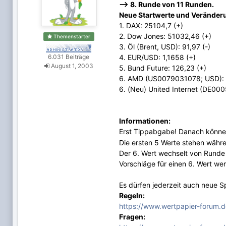
--> 8. Runde von 11 Runden.
Neue Startwerte und Veränderu
1. DAX: 25104,7 (+)
2. Dow Jones: 51032,46 (+)
Themenstarter
3. Öl (Brent, USD): 91,97 (-)
6.031 Beiträge
4. EUR/USD: 1,1658 (+)
August 1, 2003
5. Bund Future: 126,23 (+)
6. AMD (US0079031078; USD): 5
6. (Neu) United Internet (DE00
Informationen:
Erst Tippabgabe! Danach können 
Die ersten 5 Werte stehen währe
Der 6. Wert wechselt von Runde
Vorschläge für einen 6. Wert w
Es dürfen jederzeit auch neue Sp
Regeln:
https://www.wertpapier-forum.d
Fragen: