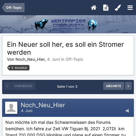
Off-Topic
Ein Neuer soll her, es soll ein Stromer
werden
Von Noch_Neu_Hier,
4. Juni
in
Off-Topic
E-Mobilität
VORHERIGE
NÄCHSTE
Seite 1 von 3
Noch_Neu_Hier
4. Juni
Nun möchte ich mal das Schwarmwissen des Forums
bemühen. Ich fahre zur Zeit VW Tiguan Bj. 2021 2,0TDI km
Stand 210.000 DSG Highline und plane auf einen Stromer zu