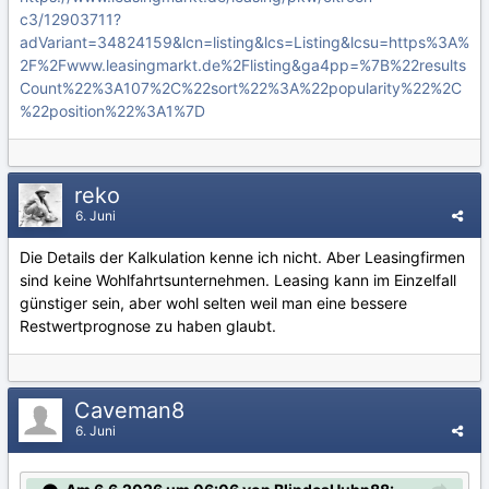
c3/12903711?
adVariant=34824159&lcn=listing&lcs=Listing&lcsu=https%3A%
2F%2Fwww.leasingmarkt.de%2Flisting&ga4pp=%7B%22results
Count%22%3A107%2C%22sort%22%3A%22popularity%22%2C
%22position%22%3A1%7D
reko
6. Juni
Die Details der Kalkulation kenne ich nicht. Aber Leasingfirmen
sind keine Wohlfahrtsunternehmen. Leasing kann im Einzelfall
günstiger sein, aber wohl selten weil man eine bessere
Restwertprognose zu haben glaubt.
Caveman8
6. Juni