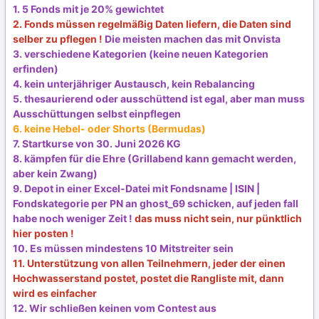
1. 5 Fonds mit je 20% gewichtet
2. Fonds müssen regelmäßig Daten liefern, die Daten sind
selber zu pflegen !
Die meisten machen das mit Onvista
3. verschiedene Kategorien (keine neuen Kategorien
erfinden)
4. kein unterjähriger Austausch, kein Rebalancing
5. thesaurierend oder ausschüttend ist egal, aber man muss
Ausschüttungen selbst einpflegen
6. keine Hebel- oder Shorts (Bermudas)
7. Startkurse von 30. Juni 2026 KG
8. kämpfen für die Ehre (Grillabend kann gemacht werden,
aber kein Zwang)
9. Depot in einer Excel-Datei mit Fondsname | ISIN |
Fondskategorie per PN an ghost_69 schicken, auf jeden fall
habe noch weniger Zeit !
das muss nicht sein, nur pünktlich
hier posten !
10. Es müssen mindestens 10 Mitstreiter sein
11. Unterstützung von allen Teilnehmern, jeder der einen
Hochwasserstand postet, postet die Rangliste mit, dann
wird es einfacher
12. Wir schließen keinen vom Contest aus