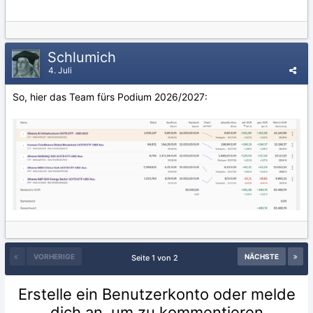
Schlumich
4. Juli
So, hier das Team fürs Podium 2026/2027:
VORHERIGE
NÄCHSTE
Seite 1 von 2
Erstelle ein Benutzerkonto oder melde
dich an, um zu kommentieren