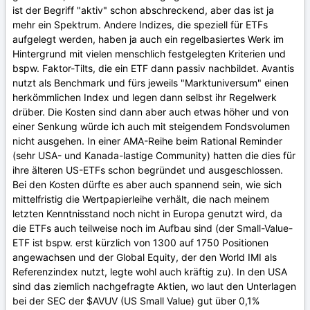
ist der Begriff "aktiv" schon abschreckend, aber das ist ja
mehr ein Spektrum. Andere Indizes, die speziell für ETFs
aufgelegt werden, haben ja auch ein regelbasiertes Werk im
Hintergrund mit vielen menschlich festgelegten Kriterien und
bspw. Faktor-Tilts, die ein ETF dann passiv nachbildet. Avantis
nutzt als Benchmark und fürs jeweils "Marktuniversum" einen
herkömmlichen Index und legen dann selbst ihr Regelwerk
drüber. Die Kosten sind dann aber auch etwas höher und von
einer Senkung würde ich auch mit steigendem Fondsvolumen
nicht ausgehen. In einer AMA-Reihe beim Rational Reminder
(sehr USA- und Kanada-lastige Community) hatten die dies für
ihre älteren US-ETFs schon begründet und ausgeschlossen.
Bei den Kosten dürfte es aber auch spannend sein, wie sich
mittelfristig die Wertpapierleihe verhält, die nach meinem
letzten Kenntnisstand noch nicht in Europa genutzt wird, da
die ETFs auch teilweise noch im Aufbau sind (der Small-Value-
ETF ist bspw. erst kürzlich von 1300 auf 1750 Positionen
angewachsen und der Global Equity, der den World IMI als
Referenzindex nutzt, legte wohl auch kräftig zu). In den USA
sind das ziemlich nachgefragte Aktien, wo laut den Unterlagen
bei der SEC der $AVUV (US Small Value) gut über 0,1%