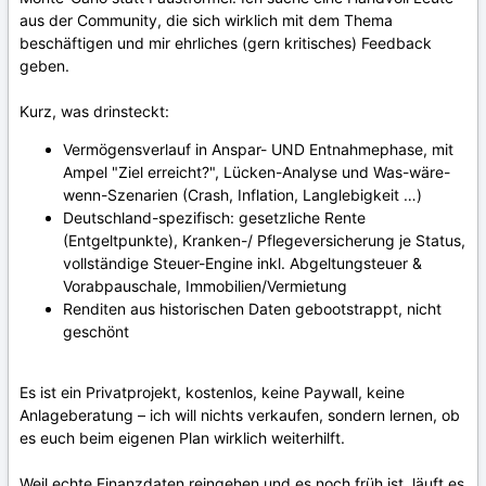
aus der Community, die sich wirklich mit dem Thema
beschäftigen und mir ehrliches (gern kritisches) Feedback
geben.
Kurz, was drinsteckt:
Vermögensverlauf in Anspar- UND Entnahmephase, mit
Ampel "Ziel erreicht?", Lücken-Analyse und Was-wäre-
wenn-Szenarien (Crash, Inflation, Langlebigkeit …)
Deutschland-spezifisch: gesetzliche Rente
(Entgeltpunkte), Kranken-/ Pflegeversicherung je Status,
vollständige Steuer-Engine inkl. Abgeltungsteuer &
Vorabpauschale, Immobilien/Vermietung
Renditen aus historischen Daten gebootstrappt, nicht
geschönt
Es ist ein Privatprojekt, kostenlos, keine Paywall, keine
Anlageberatung – ich will nichts verkaufen, sondern lernen, ob
es euch beim eigenen Plan wirklich weiterhilft.
Weil echte Finanzdaten reingehen und es noch früh ist, läuft es