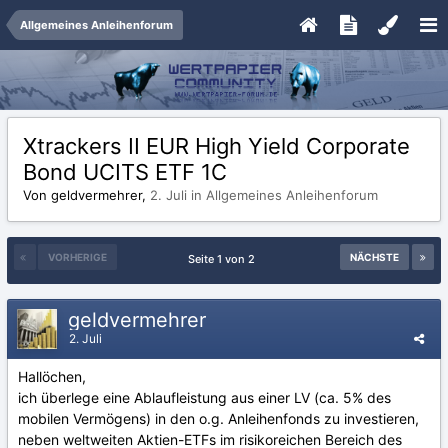
Allgemeines Anleihenforum
Xtrackers II EUR High Yield Corporate
Bond UCITS ETF 1C
Von geldvermehrer,
2. Juli
in
Allgemeines Anleihenforum
VORHERIGE
NÄCHSTE
Seite 1 von 2
geldvermehrer
2. Juli
Hallöchen,
ich überlege eine Ablaufleistung aus einer LV (ca. 5% des
mobilen Vermögens) in den o.g. Anleihenfonds zu investieren,
neben weltweiten Aktien-ETFs im risikoreichen Bereich des