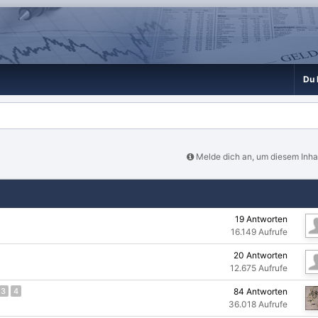
Du 
Melde dich an, um diesem Inhal
19
Antworten
16.149
Aufrufe
20
Antworten
12.675
Aufrufe
3
4
84
Antworten
36.018
Aufrufe