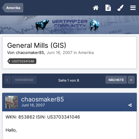
Amerika
General Mills (GIS)
Von chaosmaker85,
Juni 16, 2007
in
Amerika
US3703341046
VORHERIGE
NÄCHSTE
Seite 1 von 8
chaosmaker85
Juni 16, 2007
WKN: 853862 ISIN: US3703341046
Hallo,