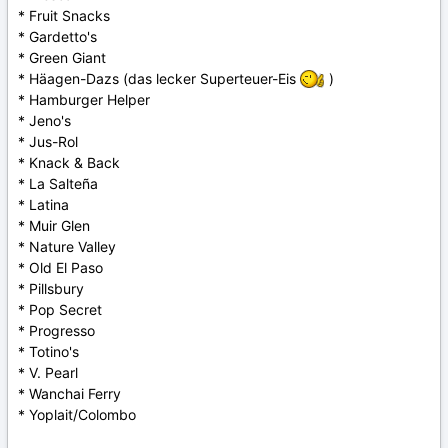
* Fruit Snacks
* Gardetto's
* Green Giant
* Häagen-Dazs (das lecker Superteuer-Eis
)
* Hamburger Helper
* Jeno's
* Jus-Rol
* Knack & Back
* La Salteña
* Latina
* Muir Glen
* Nature Valley
* Old El Paso
* Pillsbury
* Pop Secret
* Progresso
* Totino's
* V. Pearl
* Wanchai Ferry
* Yoplait/Colombo