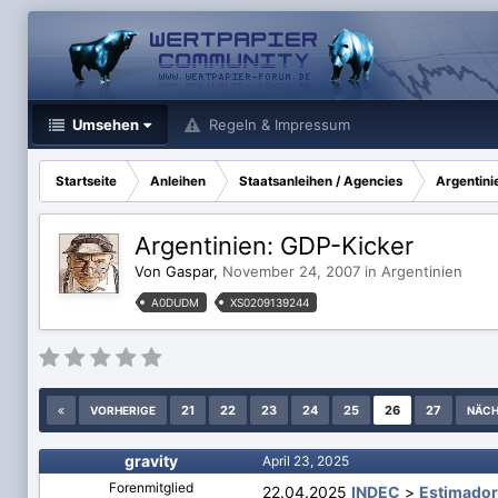
Umsehen
Regeln & Impressum
Startseite
Anleihen
Staatsanleihen / Agencies
Argentini
Argentinien: GDP-Kicker
Von Gaspar,
November 24, 2007
in
Argentinien
A0DUDM
XS0209139244
21
22
23
24
25
26
27
VORHERIGE
NÄCH
gravity
April 23, 2025
Forenmitglied
22.04.2025
INDEC
>
Estimador