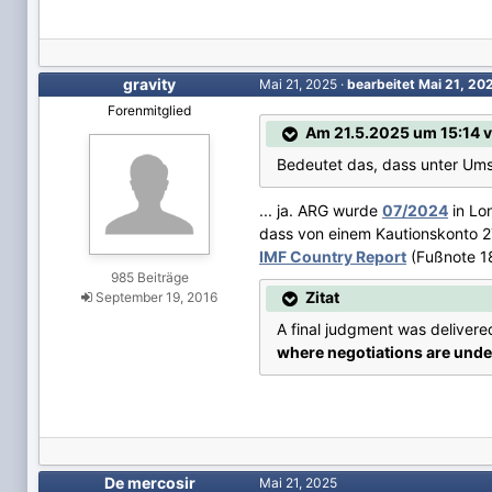
gravity
Mai 21, 2025
·
bearbeitet
Mai 21, 20
Forenmitglied
Am 21.5.2025 um 15:14 v
Bedeutet das, dass unter Ums
... ja. ARG wurde
07/2024
in Lon
dass von einem Kautionskonto 2
IMF Country Report
(Fußnote 18
985 Beiträge
Zitat
September 19, 2016
A final judgment was delivered
where negotiations are unde
De mercosir
Mai 21, 2025