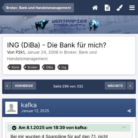
Broker, Bank und Handelsmanagement
ING (DiBa) - Die Bank für mich?
Von P2k1,
Januar 24, 2008
in
Broker, Bank und
Handelsmanagement
Bank
Broker
DiBa
Ing
VORHERIGE
NÄCHSTE
Seite 296 von 332
kafka
Januar 12, 2025
Am 8.1.2025 um 18:39 von kafka:
Bei mir wurden 4 Sparpläne für auf den 7.1. nicht