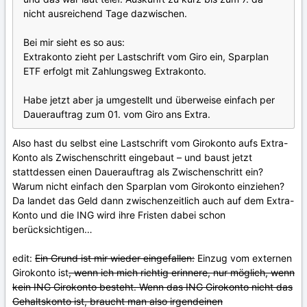
nicht ausreichend Tage dazwischen.
Bei mir sieht es so aus:
Extrakonto zieht per Lastschrift vom Giro ein, Sparplan
ETF erfolgt mit Zahlungsweg Extrakonto.
Habe jetzt aber ja umgestellt und überweise einfach per
Dauerauftrag zum 01. vom Giro ans Extra.
Also hast du selbst eine Lastschrift vom Girokonto aufs Extra-
Konto als Zwischenschritt eingebaut – und baust jetzt
stattdessen einen Dauerauftrag als Zwischenschritt ein?
Warum nicht einfach den Sparplan vom Girokonto einziehen?
Da landet das Geld dann zwischenzeitlich auch auf dem Extra-
Konto und die ING wird ihre Fristen dabei schon
berücksichtigen…
edit:
Ein Grund ist mir wieder eingefallen:
Einzug vom externen
Girokonto ist
, wenn ich mich richtig erinnere, nur möglich, wenn
kein ING Girokonto besteht. Wenn das ING Girokonto nicht das
Gehaltskonto ist, braucht man also irgendeinen