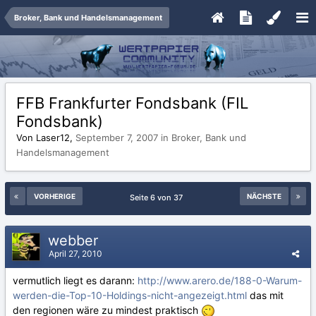
Broker, Bank und Handelsmanagement
FFB Frankfurter Fondsbank (FIL
Fondsbank)
Von Laser12,
September 7, 2007
in
Broker, Bank und
Handelsmanagement
VORHERIGE
NÄCHSTE
Seite 6 von 37
webber
April 27, 2010
vermutlich liegt es darann:
http://www.arero.de/188-0-Warum-
werden-die-Top-10-Holdings-nicht-angezeigt.html
das mit
den regionen wäre zu mindest praktisch