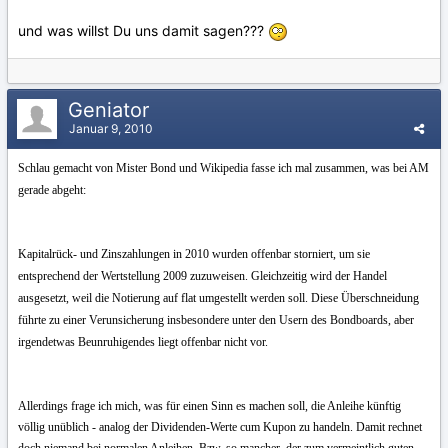
und was willst Du uns damit sagen???
Geniator
Januar 9, 2010
Schlau gemacht von Mister Bond und Wikipedia fasse ich mal zusammen, was bei AM
gerade abgeht:
Kapitalrück- und Zinszahlungen in 2010 wurden offenbar storniert, um sie
entsprechend der Wertstellung 2009 zuzuweisen. Gleichzeitig wird der Handel
ausgesetzt, weil die Notierung auf flat umgestellt werden soll. Diese Überschneidung
führte zu einer Verunsicherung insbesondere unter den Usern des Bondboards, aber
irgendetwas Beunruhigendes liegt offenbar nicht vor.
Allerdings frage ich mich, was für einen Sinn es machen soll, die Anleihe künftig
völlig unüblich - analog der Dividenden-Werte cum Kupon zu handeln. Damit rechnet
doch niemand bei normalen Anleihen. Bzw. so mancher, der zum vermeintlich guten