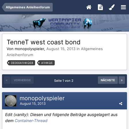
Allgemeines Anleihenforum
TenneT west coast bond
Von monopolyspieler,
August 15, 2013
in
Allgemeines
Anleihenforum
DE000A1HKQE8
A1HKQE
VORHERIGE
NÄCHSTE
Seite 1 von 2
monopolyspieler
August 15, 2013
Edit (vanity): Diesen und folgende Beiträge ausgelagert aus
dem
Container-Thread