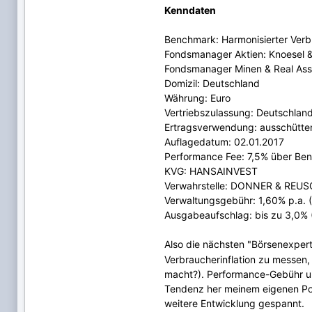
Kenndaten
Benchmark: Harmonisierter Verb
Fondsmanager Aktien: Knoesel
Fondsmanager Minen & Real Ass
Domizil: Deutschland
Währung: Euro
Vertriebszulassung: Deutschlan
Ertragsverwendung: ausschütte
Auflagedatum: 02.01.2017
Performance Fee: 7,5% über Be
KVG: HANSAINVEST
Verwahrstelle: DONNER & REU
Verwaltungsgebühr: 1,60% p.a. (K
Ausgabeaufschlag: bis zu 3,0% (
Also die nächsten "Börsenexpert
Verbraucherinflation zu messen,
macht?). Performance-Gebühr un
Tendenz her meinem eigenen Portf
weitere Entwicklung gespannt.