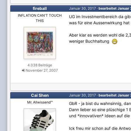
fireball
Januar 30, 2017
·
bearbeitet
Januar 
INFLATION CAN'T TOUCH
UG im Investmentbereich da gibt 
THIS
was für eine Aussenwirkung ha
Aber klar es werden wohl die 2,3
weniger Buchhaltung
4.038 Beiträge
November 27, 2007
Cai Shen
Januar 30, 2017
·
bearbeitet
Januar 
Mr. Allwissend™
GbR - ja bist du wahnsinnig, da
Dann lieber so eine plüschige 1 
und *innovativen* Ideen auf die
Ick freu mir schon auf die Antw