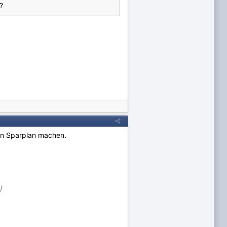
?
inen Sparplan machen.
/