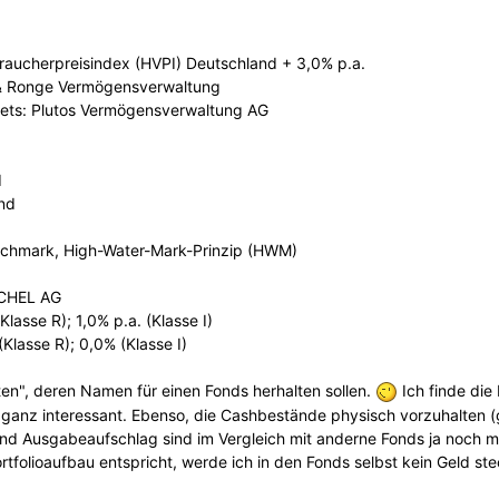
raucherpreisindex (HVPI) Deutschland + 3,0% p.a.
 & Ronge Vermögensverwaltung
ets: Plutos Vermögensverwaltung AG
d
nd
nchmark, High-Water-Mark-Prinzip (HWM)
SCHEL AG
lasse R); 1,0% p.a. (Klasse I)
Klasse R); 0,0% (Klasse I)
en", deren Namen für einen Fonds herhalten sollen.
Ich finde die
 ganz interessant. Ebenso, die Cashbestände physisch vorzuhalten (g
d Ausgabeaufschlag sind im Vergleich mit anderne Fonds ja noch mo
olioaufbau entspricht, werde ich in den Fonds selbst kein Geld stec