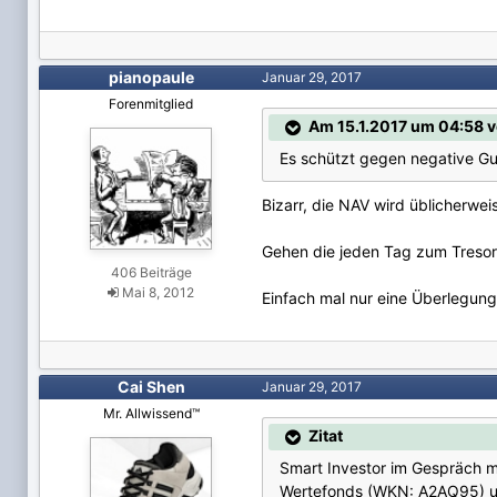
pianopaule
Januar 29, 2017
Forenmitglied
Am 15.1.2017 um 04:58 v
Es schützt gegen negative Gu
Bizarr, die NAV wird üblicherwei
Gehen die jeden Tag zum Treso
406 Beiträge
Mai 8, 2012
Einfach mal nur eine Überlegung .
Cai Shen
Januar 29, 2017
Mr. Allwissend™
Zitat
Smart Investor im Gespräch m
Wertefonds (WKN: A2AQ95) un