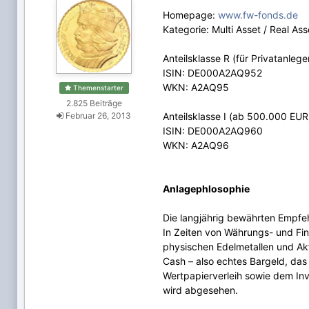
Homepage:
www.fw-fonds.de
Kategorie: Multi Asset / Real Ass
Anteilsklasse R (für Privatanleg
ISIN: DE000A2AQ952
WKN: A2AQ95
Themenstarter
2.825 Beiträge
Februar 26, 2013
Anteilsklasse I (ab 500.000 EUR
ISIN: DE000A2AQ960
WKN: A2AQ96
Anlagephlosophie
Die langjährig bewährten Empfeh
In Zeiten von Währungs- und Fi
physischen Edelmetallen und Akt
Cash – also echtes Bargeld, das
Wertpapierverleih sowie dem In
wird abgesehen.