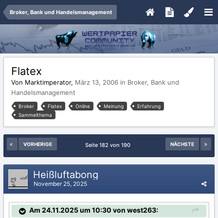
Broker, Bank und Handelsmanagement
Flatex
Von Marktimperator,
März 13, 2006
in
Broker, Bank und
Handelsmanagement
Broker
Flatex
Online
Meinung
Erfahrung
Sammelthema
VORHERIGE
NÄCHSTE
Seite 182 von 190
Heißluftabong
November 25, 2025
Am 24.11.2025 um 10:30 von west263: