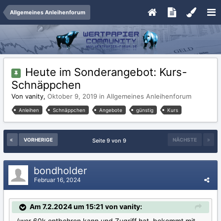
Allgemeines Anleihenforum
Heute im Sonderangebot: Kurs-
Schnäppchen
Von vanity,
Oktober 9, 2019
in
Allgemeines Anleihenforum
Anleihen
Schnäppchen
Angebote
günstig
Kurs
VORHERIGE
NÄCHSTE
Seite 9 von 9
bondholder
Februar 16, 2024
Am 7.2.2024 um 15:21 von vanity:
(wer 60k entbehren kann und Zugriff hat, bekommt mit