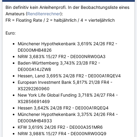
Bin definitiv kein Anleihenprofi. In der Beobachtungsliste eines
Amateurs (
Renditenrechner
):
FR = Floating Rate / 2 = halbjährlich / 4 = vierteljährlich
Euro:
Münchener Hypothekenbank 3,619% 24/26 FR2 -
DE000MHB4826
NRW 3,683% 15/27 FR2 - DE000NRW0GA3
Baden-Württemberg 3,743% 23/28 FR2 -
DE000A14JZW8
Hessen, Land 3,695% 24/28 FR2 - DE000A1RQEV4
European Investment Bank 5,817% 21/28 FR4 -
XS2292260960
New York Life Global Funding 3,718% 24/27 FR4 -
XS2856691469
Hessen 3,642% 24/28 FR2 - DE000A1RQEQ4
Münchener Hypothekenbank 3,375% 24/26 FR4 -
DE000MHB4933
KFW 3,619% 24/26 FR2 - DE000A351MR6
NRW 3,988% 15/27 FR4 - DE000NRW0GQ9