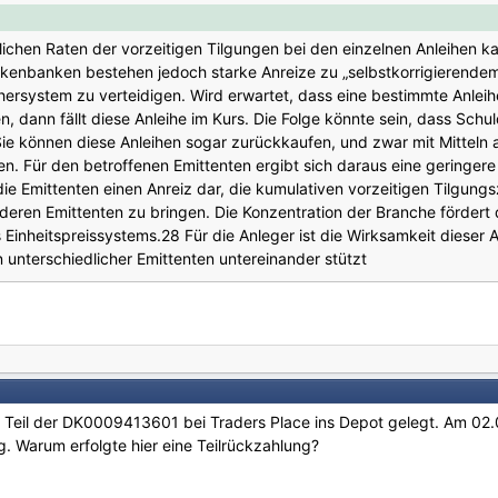
dlichen Raten der vorzeitigen Tilgungen bei den einzelnen Anleihen 
kenbanken bestehen jedoch starke Anreize zu „selbstkorrigierendem V
ersystem zu verteidigen. Wird erwartet, dass eine bestimmte Anleihe 
en, dann fällt diese Anleihe im Kurs. Die Folge könnte sein, dass Sch
ie können diese Anleihen sogar zurückkaufen, und zwar mit Mitteln a
en. Für den betroffenen Emittenten ergibt sich daraus eine geringere
 die Emittenten einen Anreiz dar, die kumulativen vorzeitigen Tilgung
deren Emittenten zu bringen. Die Konzentration der Branche fördert 
inheitspreissystems.28 Für die Anleger ist die Wirksamkeit dieser An
 unterschiedlicher Emittenten untereinander stützt
n Teil der DK0009413601 bei Traders Place ins Depot gelegt. Am 02.
g. Warum erfolgte hier eine Teilrückzahlung?