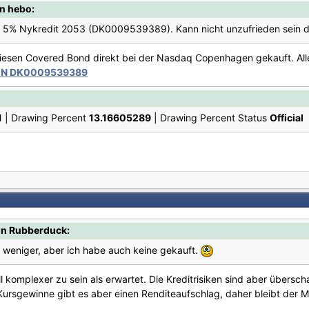
n hebo:
 5% Nykredit 2053 (DK0009539389). Kann nicht unzufrieden sein da
diesen Covered Bond direkt bei der Nasdaq Copenhagen gekauft. Aller
SIN DK0009539389
1
| Drawing Percent
13.16605289
| Drawing Percent Status
Official
on Rubberduck:
r weniger, aber ich habe auch keine gekauft.
ll komplexer zu sein als erwartet. Die Kreditrisiken sind aber übersc
ursgewinne gibt es aber einen Renditeaufschlag, daher bleibt der Ma