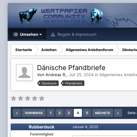
Umsehen
Regeln & Impressum
Startseite
Anleihen
Allgemeines Anleihenforum
Dänische
Dänische Pfandbriefe
Von Andreas R.,
Juli 25, 2024
in
Allgemeines Anlei
Dänemark
Pfandbriefe
1
2
3
4
5
Seite
VORHERIGE
NÄCHSTE
Rubberduck
Januar 4, 2025
Forenmitglied