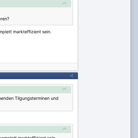
ieren?
plett markteffizient sein.
ehenden Tilgungsterminen und
omplett markteffizient sein.