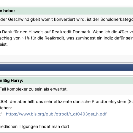
n hebo:
 der Geschwindigkeit womit konvertiert wird, ist der Schuldnerkatego
en Dank für den Hinweis auf Realkredit Danmark. Wenn ich die 4%er v
bschlag von ~1% für die Realkredit, was zumindest ein Indiz dafür se
ist.
n Big Harry:
Fall komplexer zu sein als erwartet.
2004, der aber hilft das sehr effiziente dänische Pfandbriefsystem 
stehen:
kt"
https://www.bis.org/publ/qtrpdf/r_qt0403ger_h.pdf
edlichen Tilgungen findet man dort