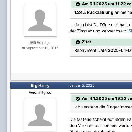
Am 5.1.2025 um 11:22 vo
1.24% Rückzahlung
an meine
... dann bist Du Däne und hast 
der Zinszahlung verwechselt:
I
Zitat
985 Beiträge
September 19, 2016
Repayment Date
2025-01-0
Big Harry
Januar 5, 2025
Forenmitglied
Am 4.1.2025 um 19:32 v
Ich verstehe die Dinger imme
Die Materie scheint auf jeden Fa
den Verzicht auf nennenswerte K
überlege nachzukaufen.