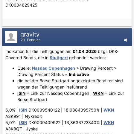
DK0004629425
gravity
20. Februar
Indikation für die Teiltilgungen am
01.04.2026
bzgl. DKK-
Covered Bonds, die in
Stuttgart
gehandelt werden:
Quelle:
Nasdaq Copenhagen
> Drawing Percent >
Drawing Percent Status =
Indicative
die bei der Börse Stuttgart angezeigten Renditen sind
wegen der Teiltilgungen irreführend
ISIN
= Link zur Nasdaq Copenhagen |
WKN
= Link zur
Börse Stuttgart
6,0% |
ISIN
DK0009540122 | 18,9884095750% |
WKN
A3K991 | Nykredit
5,0% |
ISIN
DK0009409922 | 13,8633722340% |
WKN
A3K9QT | Jyske