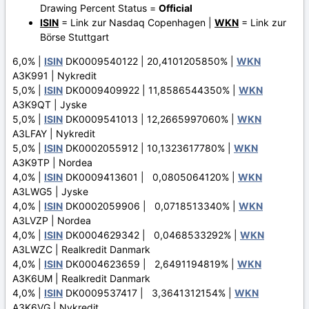
Drawing Percent Status =
Official
ISIN
= Link zur Nasdaq Copenhagen |
WKN
= Link zur
Börse Stuttgart
6,0% |
ISIN
DK0009540122 | 20,4101205850% |
WKN
A3K991 | Nykredit
5,0% |
ISIN
DK0009409922 | 11,8586544350% |
WKN
A3K9QT | Jyske
5,0% |
ISIN
DK0009541013 | 12,2665997060% |
WKN
A3LFAY | Nykredit
5,0% |
ISIN
DK0002055912 | 10,1323617780% |
WKN
A3K9TP | Nordea
4,0% |
ISIN
DK0009413601 | 0,0805064120% |
WKN
A3LWG5 | Jyske
4,0% |
ISIN
DK0002059906 | 0,0718513340% |
WKN
A3LVZP | Nordea
4,0% |
ISIN
DK0004629342 | 0,0468533292% |
WKN
A3LWZC | Realkredit Danmark
4,0% |
ISIN
DK0004623659 | 2,6491194819% |
WKN
A3K6UM | Realkredit Danmark
4,0% |
ISIN
DK0009537417 | 3,3641312154% |
WKN
A3K6VG | Nykredit