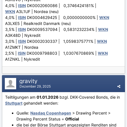
4,0% |
ISIN
DK0002060086 | 0,3746424181% |
WKN
A3L1UF | Nordea (neu)
4,0% |
ISIN
DK0004629425 | 0,0000000000% |
WKN
A3LXE5 | Realkredit Danmark (neu)
3,5% |
ISIN
DK0009537094 | 0,5831232234% |
WKN
A3K48D | Nykredit
3,0% |
ISIN
DK0002030337 | 1,0598375771% |
WKN
A1ZMKT | Nordea
2,5% |
ISIN
DK0009798803 | 1,0307670869% |
WKN
A1ZNKL | Nykredit
gravity
Dezember 29, 2025
Teiltilgungen am
01.01.2026
bzgl. DKK-Covered Bonds, die in
Stuttgart
gehandelt werden:
Quelle:
Nasdaq Copenhagen
> Drawing Percent >
Drawing Percent Status =
Official
die bei der Börse Stuttgart angezeigten Renditen sind