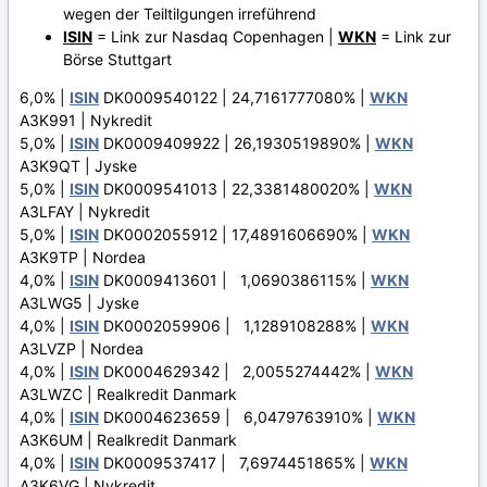
wegen der Teiltilgungen irreführend
ISIN
= Link zur Nasdaq Copenhagen |
WKN
= Link zur
Börse Stuttgart
6,0% |
ISIN
DK0009540122 | 24,7161777080% |
WKN
A3K991 | Nykredit
5,0% |
ISIN
DK0009409922 | 26,1930519890% |
WKN
A3K9QT | Jyske
5,0% |
ISIN
DK0009541013 | 22,3381480020% |
WKN
A3LFAY | Nykredit
5,0% |
ISIN
DK0002055912 | 17,4891606690% |
WKN
A3K9TP | Nordea
4,0% |
ISIN
DK0009413601 | 1,0690386115% |
WKN
A3LWG5 | Jyske
4,0% |
ISIN
DK0002059906 | 1,1289108288% |
WKN
A3LVZP | Nordea
4,0% |
ISIN
DK0004629342 | 2,0055274442% |
WKN
A3LWZC | Realkredit Danmark
4,0% |
ISIN
DK0004623659 | 6,0479763910% |
WKN
A3K6UM | Realkredit Danmark
4,0% |
ISIN
DK0009537417 | 7,6974451865% |
WKN
A3K6VG | Nykredit