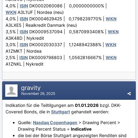
4,0% |
ISIN
DK0002060086 | 0,0000000000% |
WKN
A3L1UF | Nordea (neu)
4,0% |
ISIN
DK0004629425 | 0,1798239770% |
WKN
A3LXE5 | Realkredit Danmark (neu)
3,5% |
ISIN
DK0009537094 | 0,5870993408% |
WKN
A3K48D | Nykredit
3,0% |
ISIN
DK0002030337 | 1,1248942388% |
WKN
A1ZMKT | Nordea
2,5% |
ISIN
DK0009798803 | 1,0562816667% |
WKN
A1ZNKL | Nykredit
gravity
November 26, 2025
Indikation für die Teiltilgungen am
01.01.2026
bzgl. DKK-
Covered Bonds, die in
Stuttgart
gehandelt werden:
Quelle:
Nasdaq Copenhagen
> Drawing Percent >
Drawing Percent Status =
Indicative
die bei der Börse Stuttgart angezeigten Renditen sind