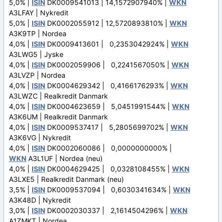
5,0% |
ISIN
DK0009541013 | 14,1572907940% |
WKN
A3LFAY | Nykredit
5,0% |
ISIN
DK0002055912 | 12,5720893810% |
WKN
A3K9TP | Nordea
4,0% |
ISIN
DK0009413601 | 0,2353042924% |
WKN
A3LWG5 | Jyske
4,0% |
ISIN
DK0002059906 | 0,2241567050% |
WKN
A3LVZP | Nordea
4,0% |
ISIN
DK0004629342 | 0,4166176293% |
WKN
A3LWZC | Realkredit Danmark
4,0% |
ISIN
DK0004623659 | 5,0451991544% |
WKN
A3K6UM | Realkredit Danmark
4,0% |
ISIN
DK0009537417 | 5,2805699702% |
WKN
A3K6VG | Nykredit
4,0% |
ISIN
DK0002060086 | 0,0000000000% |
WKN
A3L1UF | Nordea (neu)
4,0% |
ISIN
DK0004629425 | 0,0328108455% |
WKN
A3LXE5 | Realkredit Danmark (neu)
3,5% |
ISIN
DK0009537094 | 0,6030341634% |
WKN
A3K48D | Nykredit
3,0% |
ISIN
DK0002030337 | 2,1614504296% |
WKN
A1ZMKT | Nordea