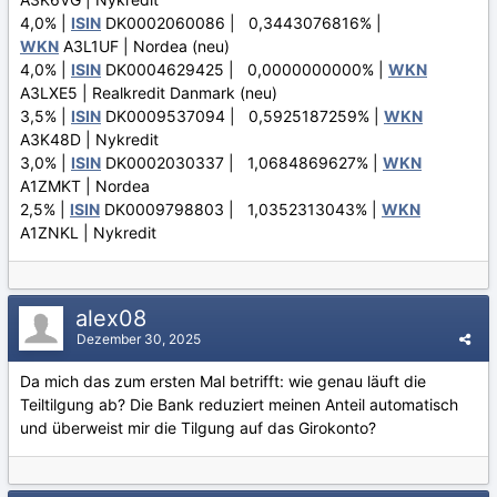
4,0% |
ISIN
DK0002060086 | 0,3443076816% |
WKN
A3L1UF | Nordea (neu)
4,0% |
ISIN
DK0004629425 | 0,0000000000% |
WKN
A3LXE5 | Realkredit Danmark (neu)
3,5% |
ISIN
DK0009537094 | 0,5925187259% |
WKN
A3K48D | Nykredit
3,0% |
ISIN
DK0002030337 | 1,0684869627% |
WKN
A1ZMKT | Nordea
2,5% |
ISIN
DK0009798803 | 1,0352313043% |
WKN
A1ZNKL | Nykredit
alex08
Dezember 30, 2025
Da mich das zum ersten Mal betrifft: wie genau läuft die
Teiltilgung ab? Die Bank reduziert meinen Anteil automatisch
und überweist mir die Tilgung auf das Girokonto?