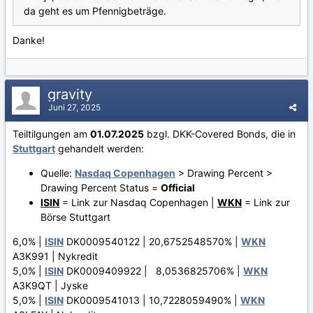
da geht es um Pfennigbeträge.
Danke!
gravity
Juni 27, 2025
Teiltilgungen am
01.07.2025
bzgl. DKK-Covered Bonds, die in
Stuttgart
gehandelt werden:
Quelle:
Nasdaq Copenhagen
> Drawing Percent >
Drawing Percent Status =
Official
ISIN
= Link zur Nasdaq Copenhagen |
WKN
= Link zur
Börse Stuttgart
6,0% |
ISIN
DK0009540122 | 20,6752548570% |
WKN
A3K991 | Nykredit
5,0% |
ISIN
DK0009409922 | 8,0536825706% |
WKN
A3K9QT | Jyske
5,0% |
ISIN
DK0009541013 | 10,7228059490% |
WKN