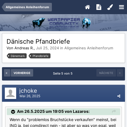
Allgemeines Anleihenforum
Dänische Pfandbriefe
Von Andreas R.,
Juli 25, 2024
in
Allgemeines Anleihenforum
Dänemark
Pfandbriefe
VORHERIGE
NÄCHSTE
Seite 5 von 5
jchoke
Mai 26, 2025
Am 26.5.2025 um 19:05 von Lazaros:
Wenn du "problemlos Bruchstücke verkaufen" meinst, bei
ING ja, bei comdirect nein - ist aber so was von egal, weil