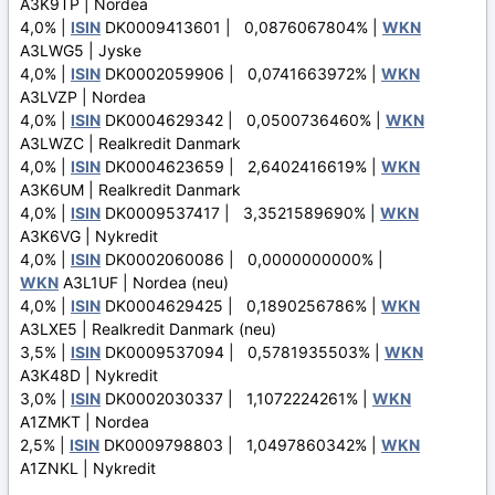
A3K9TP | Nordea
4,0% |
ISIN
DK0009413601 | 0,0876067804% |
WKN
A3LWG5 | Jyske
4,0% |
ISIN
DK0002059906 | 0,0741663972% |
WKN
A3LVZP | Nordea
4,0% |
ISIN
DK0004629342 | 0,0500736460% |
WKN
A3LWZC | Realkredit Danmark
4,0% |
ISIN
DK0004623659 | 2,6402416619% |
WKN
A3K6UM | Realkredit Danmark
4,0% |
ISIN
DK0009537417 | 3,3521589690% |
WKN
A3K6VG | Nykredit
4,0% |
ISIN
DK0002060086 | 0,0000000000% |
WKN
A3L1UF | Nordea (neu)
4,0% |
ISIN
DK0004629425 | 0,1890256786% |
WKN
A3LXE5 | Realkredit Danmark (neu)
3,5% |
ISIN
DK0009537094 | 0,5781935503% |
WKN
A3K48D | Nykredit
3,0% |
ISIN
DK0002030337 | 1,1072224261% |
WKN
A1ZMKT | Nordea
2,5% |
ISIN
DK0009798803 | 1,0497860342% |
WKN
A1ZNKL | Nykredit