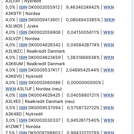
A3LFAY | Nykredit
5,0% |
ISIN
DK0002055912 | 9,4634024942% |
WKN
A3K9TP | Nordea
4,0% |
ISIN
DK0009413601 | 0,0804943385% |
WKN
A3LWG5 | Jyske
4,0% |
ISIN
DK0002059906 | 0,0415005611% |
WKN
A3LVZP | Nordea
4,0% |
ISIN
DK0004629342 | 0,0458428774% |
WKN
A3LWZC | Realkredit Danmark
4,0% |
ISIN
DK0004623659 | 1,3831866938% |
WKN
A3K6UM | Realkredit Danmark
4,0% |
ISIN
DK0009537417 | 2,0469542544% |
WKN
A3K6VG | Nykredit
4,0% |
ISIN
DK0002060086 | 0,0000000000% |
WKN
A3L1UF | Nordea (neu)
4,0% |
ISIN
DK0004629425 | 0,0405880121% |
WKN
A3LXE5 | Realkredit Danmark (neu)
3,5% |
ISIN
DK0009537094 | 0,5758732722% |
WKN
A3K48D | Nykredit
3,0% |
ISIN
DK0002030337 | 0,9452817540% |
WKN
A1ZMKT | Nordea
2,5% |
ISIN
DK0009798803 | 0,9943107079% |
WKN