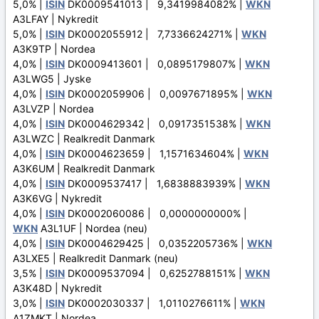
5,0% |
ISIN
DK0009541013 | 9,3419984082% |
WKN
A3LFAY | Nykredit
5,0% |
ISIN
DK0002055912 | 7,7336624271% |
WKN
A3K9TP | Nordea
4,0% |
ISIN
DK0009413601 | 0,0895179807% |
WKN
A3LWG5 | Jyske
4,0% |
ISIN
DK0002059906 | 0,0097671895% |
WKN
A3LVZP | Nordea
4,0% |
ISIN
DK0004629342 | 0,0917351538% |
WKN
A3LWZC | Realkredit Danmark
4,0% |
ISIN
DK0004623659 | 1,1571634604% |
WKN
A3K6UM | Realkredit Danmark
4,0% |
ISIN
DK0009537417 | 1,6838883939% |
WKN
A3K6VG | Nykredit
4,0% |
ISIN
DK0002060086 | 0,0000000000% |
WKN
A3L1UF | Nordea (neu)
4,0% |
ISIN
DK0004629425 | 0,0352205736% |
WKN
A3LXE5 | Realkredit Danmark (neu)
3,5% |
ISIN
DK0009537094 | 0,6252788151% |
WKN
A3K48D | Nykredit
3,0% |
ISIN
DK0002030337 | 1,0110276611% |
WKN
A1ZMKT | Nordea