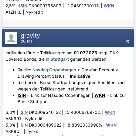
2,5% |
ISIN
DK0009798803 | 1,0439130011% |
WKN
A1ZNKL | Nykredit
gravity
26. Mai
Indikation für die Teiltilgungen am
01.07.2026
bzgl. DKK-
Covered Bonds, die in
Stuttgart
gehandelt werden:
Quelle:
Nasdaq Copenhagen
> Drawing Percent >
Drawing Percent Status =
Indicative
die bei der Börse Stuttgart angezeigten Renditen sind
wegen der Teiltilgungen irreführend
ISIN
= Link zur Nasdaq Copenhagen |
WKN
= Link zur
Börse Stuttgart
6,0% |
ISIN
DK0009540122 | 15,4300676970% |
WKN
A3K991 | Nykredit
5,0% |
ISIN
DK0009409922 | 8,8892333998% |
WKN
A3K9QT | Jyske