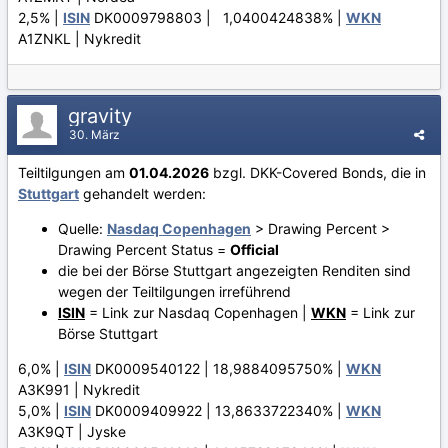
2,5% |
ISIN
DK0009798803 | 1,0400424838% |
WKN
A1ZNKL | Nykredit
gravity
30. März
Teiltilgungen am
01.04.2026
bzgl. DKK-Covered Bonds, die in
Stuttgart
gehandelt werden:
Quelle:
Nasdaq Copenhagen
> Drawing Percent >
Drawing Percent Status =
Official
die bei der Börse Stuttgart angezeigten Renditen sind
wegen der Teiltilgungen irreführend
ISIN
= Link zur Nasdaq Copenhagen |
WKN
= Link zur
Börse Stuttgart
6,0% |
ISIN
DK0009540122 | 18,9884095750% |
WKN
A3K991 | Nykredit
5,0% |
ISIN
DK0009409922 | 13,8633722340% |
WKN
A3K9QT | Jyske