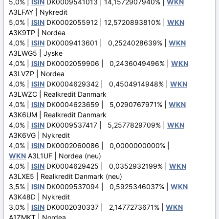
5,0% |
ISIN
DK0009541013 | 14,1572907940% |
WKN
A3LFAY | Nykredit
5,0% |
ISIN
DK0002055912 | 12,5720893810% |
WKN
A3K9TP | Nordea
4,0% |
ISIN
DK0009413601 | 0,2524028639% |
WKN
A3LWG5 | Jyske
4,0% |
ISIN
DK0002059906 | 0,2436049496% |
WKN
A3LVZP | Nordea
4,0% |
ISIN
DK0004629342 | 0,4504914948% |
WKN
A3LWZC | Realkredit Danmark
4,0% |
ISIN
DK0004623659 | 5,0290767971% |
WKN
A3K6UM | Realkredit Danmark
4,0% |
ISIN
DK0009537417 | 5,2577829709% |
WKN
A3K6VG | Nykredit
4,0% |
ISIN
DK0002060086 | 0,0000000000% |
WKN
A3L1UF | Nordea (neu)
4,0% |
ISIN
DK0004629425 | 0,0352932199% |
WKN
A3LXE5 | Realkredit Danmark (neu)
3,5% |
ISIN
DK0009537094 | 0,5925346037% |
WKN
A3K48D | Nykredit
3,0% |
ISIN
DK0002030337 | 2,1477273671% |
WKN
A1ZMKT | Nordea