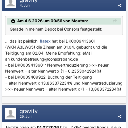
4. Juni
Am 4.6.2026 um 09:56 von Mouton:
Gerade in meinem Depot bei Consors festgestellt:
... das ist peinlich.
flatex
hat bei DK0009413601
(WKN A3LWG5) die Zinsen am 01.04. gebucht und die
Teiltilgung am 02.04. Meine Empfehlung: eMail
an kundenbetreuung@consorsbank.de
- bei DK0009413601: Nennwertreduzierung >>> neuer
Nennwert = alter Nennwert x (1 - 0,2353042924%)
- bei DK0009409922: Buchung der Teiltilgung
= alter Nennwert x 13,863372234% und Nennwertreduzierung
>>> neuer Nennwert = alter Nennwert x (1 - 13,863372234%)
gravity
29. Juni
Teiltilgungen am
01.07.2026
bzgl. DKK-Covered Bonds, die in