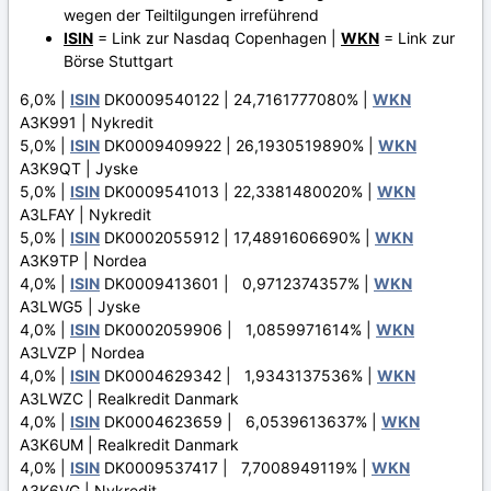
wegen der Teiltilgungen irreführend
ISIN
= Link zur Nasdaq Copenhagen |
WKN
= Link zur
Börse Stuttgart
6,0% |
ISIN
DK0009540122 | 24,7161777080% |
WKN
A3K991 | Nykredit
5,0% |
ISIN
DK0009409922 | 26,1930519890% |
WKN
A3K9QT | Jyske
5,0% |
ISIN
DK0009541013 | 22,3381480020% |
WKN
A3LFAY | Nykredit
5,0% |
ISIN
DK0002055912 | 17,4891606690% |
WKN
A3K9TP | Nordea
4,0% |
ISIN
DK0009413601 | 0,9712374357% |
WKN
A3LWG5 | Jyske
4,0% |
ISIN
DK0002059906 | 1,0859971614% |
WKN
A3LVZP | Nordea
4,0% |
ISIN
DK0004629342 | 1,9343137536% |
WKN
A3LWZC | Realkredit Danmark
4,0% |
ISIN
DK0004623659 | 6,0539613637% |
WKN
A3K6UM | Realkredit Danmark
4,0% |
ISIN
DK0009537417 | 7,7008949119% |
WKN
A3K6VG | Nykredit