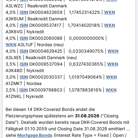
A3LWZC | Realkredit Danmark
4,0% |
ISIN
DK0004623659 | 1,1745231422% |
WKN
A3K6UM | Realkredit Danmark
4,0% |
ISIN
DK0009537417 | 1,7041402018% |
WKN
A3K6VG | Nykredit
4,0% |
ISIN
DK0002060086 | 0,0000000000% |
WKN
A3L1UF | Nordea (neu)
4,0% |
ISIN
DK0004629425 | 0,0330349075% |
WKN
A3LXE5 | Realkredit Danmark (neu)
3,5% |
ISIN
DK0009537094 | 0,6327430365% |
WKN
A3K48D | Nykredit
3,0% |
ISIN
DK0002030337 | 1,0197049064% |
WKN
A1ZMKT | Nordea
2,5% |
ISIN
DK0009798803 | 1,0787883816% |
WKN
A1ZNKL | Nykredit
Bei diesen 14 DKK-Covered Bonds endet die
Platzierungsphase spätestens am
31.08.2026
("Closing
Date"). Deshalb wurden bereits neue DKK-Covered Bonds mit
Fälligkeit 01.10.2059 und Closing Date 31.08.2029 emittiert …
siehe
Mortgage Bonds
(Interest Rate Type = Fixed | Open /