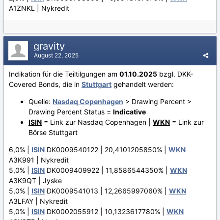
A1ZNKL | Nykredit
gravity
August 22, 2025
Indikation für die Teiltilgungen am
01.10.2025
bzgl. DKK-
Covered Bonds, die in
Stuttgart
gehandelt werden:
Quelle:
Nasdaq Copenhagen
> Drawing Percent >
Drawing Percent Status =
Indicative
ISIN
= Link zur Nasdaq Copenhagen |
WKN
= Link zur
Börse Stuttgart
6,0% |
ISIN
DK0009540122 | 20,4101205850% |
WKN
A3K991 | Nykredit
5,0% |
ISIN
DK0009409922 | 11,8586544350% |
WKN
A3K9QT | Jyske
5,0% |
ISIN
DK0009541013 | 12,2665997060% |
WKN
A3LFAY | Nykredit
5,0% |
ISIN
DK0002055912 | 10,1323617780% |
WKN