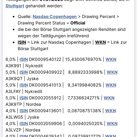
Stuttgart
gehandelt werden:
Quelle:
Nasdaq Copenhagen
> Drawing Percent >
Drawing Percent Status =
Official
die bei der Börse Stuttgart angezeigten Renditen sind
wegen der Teiltilgungen irreführend
ISIN
= Link zur Nasdaq Copenhagen |
WKN
= Link zur
Börse Stuttgart
6,0% |
ISIN
DK0009540122 | 15,4300676970% |
WKN
A3K991 | Nykredit
5,0% |
ISIN
DK0009409922 | 8,8892333998% |
WKN
A3K9QT | Jyske
5,0% |
ISIN
DK0009541013 | 9,3419984082% |
WKN
A3LFAY | Nykredit
5,0% |
ISIN
DK0002055912 | 7,7336624271% |
WKN
A3K9TP | Nordea
4,0% |
ISIN
DK0009413601 | 0,0870875138% |
WKN
A3LWG5 | Jyske
4,0% |
ISIN
DK0002059906 | 0,0094025020% |
WKN
A3LVZP | Nordea
4,0% |
ISIN
DK0004629342 | 0,0873991272% |
WKN