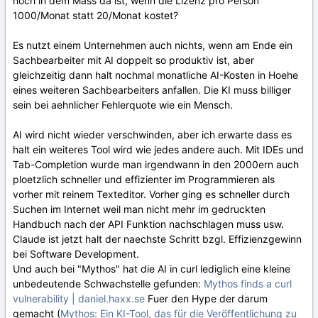
noch in dem Mass da ist, wenn die Lizenz pro Person
1000/Monat statt 20/Monat kostet?
Es nutzt einem Unternehmen auch nichts, wenn am Ende ein
Sachbearbeiter mit AI doppelt so produktiv ist, aber
gleichzeitig dann halt nochmal monatliche AI-Kosten in Hoehe
eines weiteren Sachbearbeiters anfallen. Die KI muss billiger
sein bei aehnlicher Fehlerquote wie ein Mensch.
AI wird nicht wieder verschwinden, aber ich erwarte dass es
halt ein weiteres Tool wird wie jedes andere auch. Mit IDEs und
Tab-Completion wurde man irgendwann in den 2000ern auch
ploetzlich schneller und effizienter im Programmieren als
vorher mit reinem Texteditor. Vorher ging es schneller durch
Suchen im Internet weil man nicht mehr im gedruckten
Handbuch nach der API Funktion nachschlagen muss usw.
Claude ist jetzt halt der naechste Schritt bzgl. Effizienzgewinn
bei Software Development.
Und auch bei "Mythos" hat die AI in curl lediglich eine kleine
unbedeutende Schwachstelle gefunden
:
Mythos finds a curl
vulnerability | daniel.haxx.se
Fuer den Hype der darum
gemacht (
Mythos: Ein KI-Tool, das für die Veröffentlichung zu