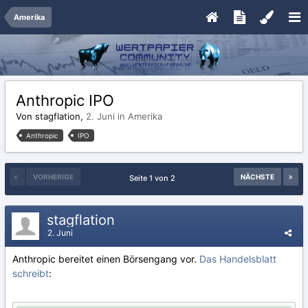
Amerika
Anthropic IPO
Von stagflation,
2. Juni
in
Amerika
Anthropic
IPO
VORHERIGE
NÄCHSTE
Seite 1 von 2
stagflation
2. Juni
Anthropic bereitet einen Börsengang vor.
Das Handelsblatt
schreibt
: