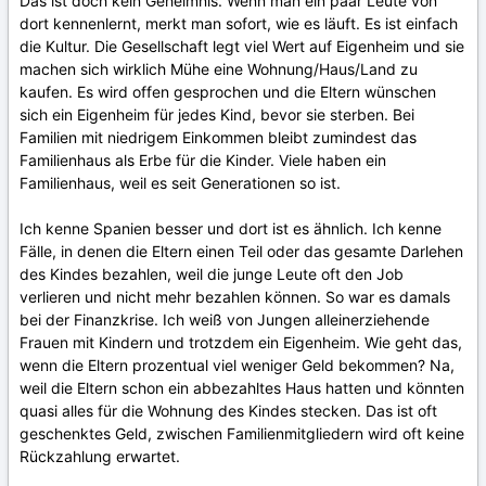
Das ist doch kein Geheimnis. Wenn man ein paar Leute von
dort kennenlernt, merkt man sofort, wie es läuft. Es ist einfach
die Kultur. Die Gesellschaft legt viel Wert auf Eigenheim und sie
machen sich wirklich Mühe eine Wohnung/Haus/Land zu
kaufen. Es wird offen gesprochen und die Eltern wünschen
sich ein Eigenheim für jedes Kind, bevor sie sterben. Bei
Familien mit niedrigem Einkommen bleibt zumindest das
Familienhaus als Erbe für die Kinder. Viele haben ein
Familienhaus, weil es seit Generationen so ist.
Ich kenne Spanien besser und dort ist es ähnlich. Ich kenne
Fälle, in denen die Eltern einen Teil oder das gesamte Darlehen
des Kindes bezahlen, weil die junge Leute oft den Job
verlieren und nicht mehr bezahlen können. So war es damals
bei der Finanzkrise. Ich weiß von Jungen alleinerziehende
Frauen mit Kindern und trotzdem ein Eigenheim. Wie geht das,
wenn die Eltern prozentual viel weniger Geld bekommen? Na,
weil die Eltern schon ein abbezahltes Haus hatten und könnten
quasi alles für die Wohnung des Kindes stecken.
Das
ist
oft
geschenktes
Geld
,
zwischen
Fami
l
ienmitgliedern
wird
oft
keine
Rückzahlung
erwartet
.