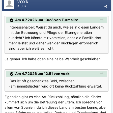
voxk
4. Juli
Am 4.7.2026 um 13:23 von Turmalin:
Interessehalber: Weisst du auch, wie es in diesen Ländern
mit der Betreuung und Pflege der Elterngeneration
aussieht? Ich könnte mir vorstellen, dass die Familie dort
mehr leistet und daher weniger Rücklagen erforderlich
sind, aber ich weiß es nicht.
Ja genau. Ich habe oben eine halbe Wahrheit geschrieben:
Am 4.7.2026 um 12:51 von voxk:
Das
ist
oft
geschenktes
Geld
,
zwischen
Fami
l
ienmitgliedern
wird
oft
keine
Rückzahlung
erwartet
.
Eigentlich gibt es eine Art Rückzahlung, nämlich die Kinder
kümmert sich um die Betreuung der Eltern.
Ich
spreche
vor
allem
von
Spanien
,
da
ich
dieses
Land
am
besten
kenne
,
aber
meine
Erfahrungen
mit
Italien
,
Portugal
und
Griechenland
sind